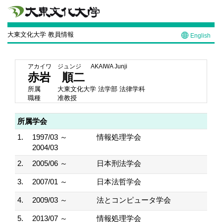
大東文化大学 教員情報
English
アカイワ ジュンジ
AKAIWA Junji
赤岩 順二
所属
大東文化大学 法学部 法律学科
職種
准教授
所属学会
1.
1997/03 ～
情報処理学会
2004/03
2.
2005/06 ～
日本刑法学会
3.
2007/01 ～
日本法哲学会
4.
2009/03 ～
法とコンピュータ学会
5.
2013/07 ～
情報処理学会