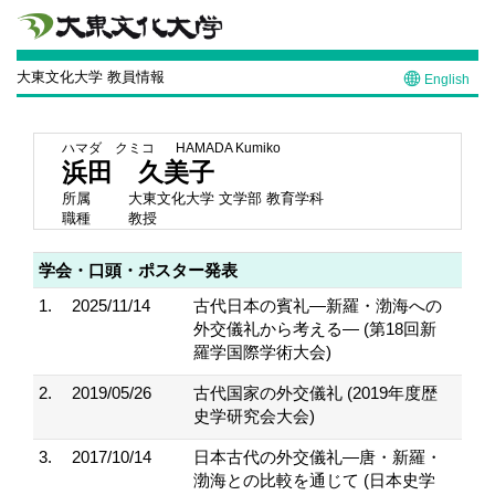
大東文化大学 教員情報
English
ハマダ クミコ
HAMADA Kumiko
浜田 久美子
所属
大東文化大学 文学部 教育学科
職種
教授
学会・口頭・ポスター発表
1.
2025/11/14
古代日本の賓礼―新羅・渤海への
外交儀礼から考える― (第18回新
羅学国際学術大会)
2.
2019/05/26
古代国家の外交儀礼 (2019年度歴
史学研究会大会)
3.
2017/10/14
日本古代の外交儀礼―唐・新羅・
渤海との比較を通じて (日本史学