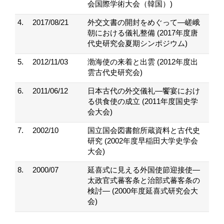
会国際学術大会（韓国）)
4.
2017/08/21
外交文書の開封をめぐって―嵯峨
朝における儀礼整備 (2017年度唐
代史研究会夏期シンポジウム)
5.
2012/11/03
渤海使の来着と出雲 (2012年度出
雲古代史研究会)
6.
2011/06/12
日本古代の外交儀礼―饗宴におけ
る供食使の成立 (2011年度国史学
会大会)
7.
2002/10
国立国会図書館所蔵資料と古代史
研究 (2002年度早稲田大学史学会
大会)
8.
2000/07
延喜式に見える外国使節迎接使―
太政官式蕃客条と治部式蕃客条の
検討― (2000年度延喜式研究会大
会)