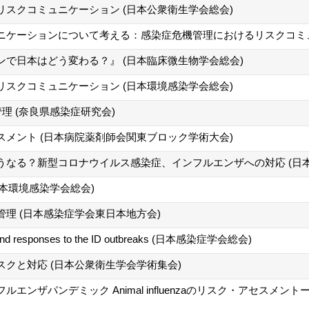
スクコミュニケーション (日本公衆衛生学会総会)
ニケーションについて考える：感染症危機管理におけるリスクコミュ
で日本はどう変わる？』 (日本臨床微生物学会総会)
スクコミュニケーション (日本環境感染学会総会)
管理 (奈良県感染症研究会)
メント (日本病院薬剤師会関東ブロック学術大会)
うなる？新型コロナウイルス感染症、インフルエンザへの対応 (日
(日本環境感染学会総会)
理 (日本感染症学会東日本地方会)
k and responses to the ID outbreaks (日本感染症学会総会)
クと対応 (日本公衆衛生学会学術集会)
エンザパンデミック Animal influenzaのリスク・アセスメ