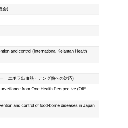
総会)
tion and control (International Kelantan Health
ミナー エボラ出血熱・デング熱への対応)
surveillance from One Health Perspective (OIE
tion and control of food-borne diseases in Japan