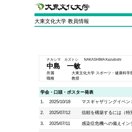
大東文化大学 教員情報
ナカシマ カズトシ
NAKASHIMA Kazutoshi
中島 一敏
所属
大東文化大学 スポーツ・健康科学
職種
教授
学会・口頭・ポスター発表
1.
2025/10/18
マスギャザリングイベント
2.
2025/07/12
信頼を構築するには（特別
3.
2025/07/11
感染症危機への備え イン