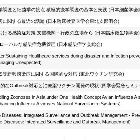
調査と細菌学の接点 積極的疫学調査の基本と実践 (日本細菌学会
病に関する最近の話題 (日本臨床検査医学会東北支部例会)
ける感染症対策 支援機関・行政の立場から (日本臨床微生物学会)
ローバルな感染症危機管理 (日本感染症学会総会)
 Sustaining Healthcare services during disaster and Infection preven
anaging Unexpected)
S等新興感染症に関する国際的な対応 (東北ワクチン研究会)
際的なOutbreak対応と治療薬ワクチン開発の現状 (四学会緊急セ
olling Zoonoses in Asia under One Health Concept Avian Influenza A 
ancing Influenza A viruses National Surveillance Systems)
iseases: Integrated Surveillance and Outbreak Management - Preven
 Diseases: Integrated Surveillance and Outbreak Management)