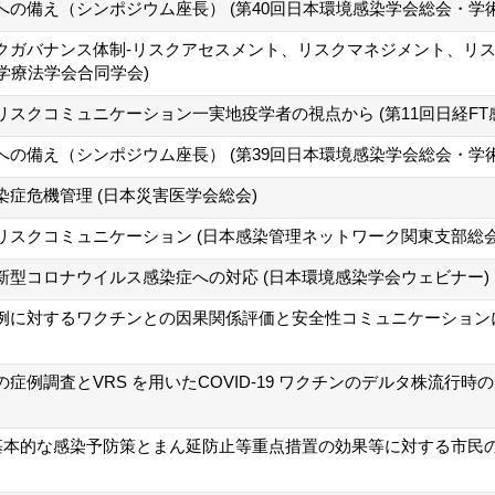
の備え（シンポジウム座長） (第40回日本環境感染学会総会・学術
ガバナンス体制 -リスクアセスメント、リスクマネジメント、リスク
学療法学会合同学会)
スクコミュニケーション 一実地疫学者の視点から (第11回日経FT
の備え（シンポジウム座長） (第39回日本環境感染学会総会・学術
症危機管理 (日本災害医学会総会)
リスクコミュニケーション (日本感染管理ネットワーク関東支部総会
新型コロナウイルス感染症への対応 (日本環境感染学会ウェビナー)
例に対するワクチンとの因果関係評価と 安全性コミュニケーション
症例調査とVRS を用いたCOVID-19 ワクチンのデルタ株流行
ける基本的な感染予防策とまん延防止等重点措置の効果等に対する市民の