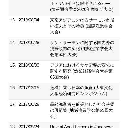
ル・デバイドは解消されるか―
(情報通信学会2020年度春期大会)
13.
2019/08/04
東南アジアにおけるサーモン市場
の拡大とその特徴 (国際漁業学会
大会)
14.
2018/10/28
サケ・サーモンに関する国内外の
消費傾向の変化 (地域漁業学会大
会第60回大会)
15.
2018/06/03
アジアにおけるサケ需要の変化に
関する研究 (漁業経済学会大会第
65回大会)
16.
2017/12/15
危機に立つ日本の魚食 (大東文化
大学経済研究所シンポジウム)
17.
2017/10/28
高齢漁業者を前提とした社会基盤
の再構築 (地域漁業学会第59回大
会)
18.
2017/09/24
Role of Aged Fishers in Japanese