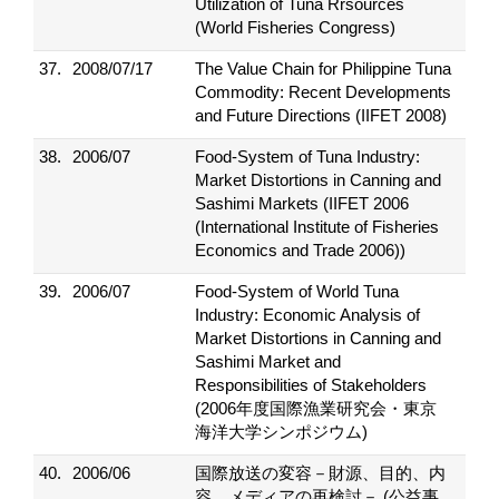
Utilization of Tuna Rrsources
(World Fisheries Congress)
37.
2008/07/17
The Value Chain for Philippine Tuna
Commodity: Recent Developments
and Future Directions (IIFET 2008)
38.
2006/07
Food-System of Tuna Industry:
Market Distortions in Canning and
Sashimi Markets (IIFET 2006
(International Institute of Fisheries
Economics and Trade 2006))
39.
2006/07
Food-System of World Tuna
Industry: Economic Analysis of
Market Distortions in Canning and
Sashimi Market and
Responsibilities of Stakeholders
(2006年度国際漁業研究会・東京
海洋大学シンポジウム)
40.
2006/06
国際放送の変容－財源、目的、内
容、メディアの再検討－ (公益事