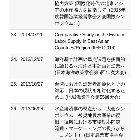
協力方策 (国際化時代の北東アジ
アの水産協力を目指して（2015年
度韓国漁業経営学会大会国際シン
ポジウム）)
23.
2014/07/11
Comparative Study on the Fishery
Labor Supply in East Asian
Countries/Region (IIFET2014)
24.
2013/12/07
海洋基本計画の重点課題を多面的
に論じる～海洋基本計画と漁業～
(日本海洋政策学会第5回年次大会)
25.
2013/10/27
台湾における漁業者高齢化とその
対応：日本の現状を相対化するた
めに (地域漁業学会第55回大会)
26.
2013/06/09
水産経済学の視点から（大会シン
ポジウム 被災地農水産業の復
旧・復興における市場対応問題―
流通・マーケティングの視点から
―コメント） (日本農業市場学会