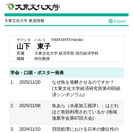
大東文化大学 教員情報
English
ヤマシタ ハルコ
YAMASHITA Haruko
山下 東子
所属
大東文化大学 経済学部 現代経済学科
職種
特任教授
学会・口頭・ポスター発表
1.
2025/11/20
なぜ魚を発酵させるのですか？
(大東文化大学経済研究所第43回経
済シンポジウム)
2.
2025/11/08
魚あら（水産加工残滓）」はどれ
ほど有効利用されているか (地域
漁業学会第67回大会)
3.
2024/11/10
貝殻処理における日本の優位性の