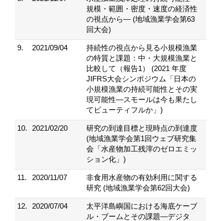
規模・範囲・密度・速度の経済性
の視点から― (地域漁業学会第63
回大会)
9.
2021/09/04
持続性の視点から見る小規模漁業
の特質と課題：中・大規模漁業と
比較して（報告1） (2021 年度
JIFRS大会シンポジウム「日本の
小規模漁業の持続可能性とその実
現可能性―スモールは今も果たし
てビューティフルか」)
10.
2021/02/20
研究の到達目標と現時点の到達度
(地域漁業学会第1回ウェブ研究集
会「水産物加工残滓のゼロエミッ
ション化」)
11.
2020/11/07
非食用水産物の有効利用に関する
研究 (地域漁業学会第62回大会)
12.
2020/07/04
太平洋島嶼国における海底ケーブ
ル・ブームとその課題―デジタ