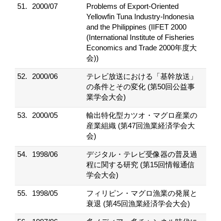
51.
2000/07
Problems of Export-Oriented
Yellowfin Tuna Industry-Indonesia
and the Philippines (IIFET 2000
(International Institute of Fisheries
Economics and Trade 2000年度大
会))
52.
2000/06
テレビ放送における「基幹放送」
の条件とその変化 (第50回公益事
業学会大会)
53.
2000/05
輸出特化型カツオ・マグロ産業の
産業組織 (第47回漁業経済学会大
会)
54.
1998/06
デジタル・テレビ受像器の普及過
程に関する研究 (第15回情報通信
学会大会)
55.
1998/05
フィリピン・マグロ漁業の発展と
衰退 (第45回漁業経済学会大会)