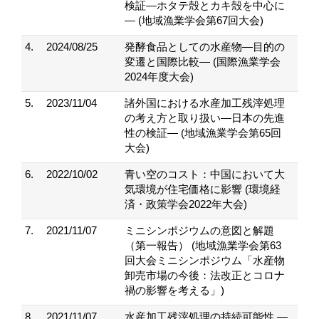
検証―ホタテ殻とカキ殻を中心に
― (地域漁業学会第67回大会)
4.
2024/08/25
発酵食品としての水産物―目的の
変遷と国際比較― (国際漁業学会
2024年度大会)
5.
2023/11/04
諸外国における水産加工残滓処理
の考え方と取り扱い―日本の先進
性の検証― (地域漁業学会第65回
大会)
6.
2022/10/02
青い空のコスト：中国において大
気環境が住宅価格に影響 (環境経
済・政策学会2022年大会)
7.
2021/11/07
ミニシンポジウムの意図と解題
（第一報告） (地域漁業学会第63
回大会ミニシンポジウム「水産物
卸売市場の今後：法改正とコロナ
禍の影響を考える」)
8.
2021/11/07
水産加工残滓処理の持続可能性 ―