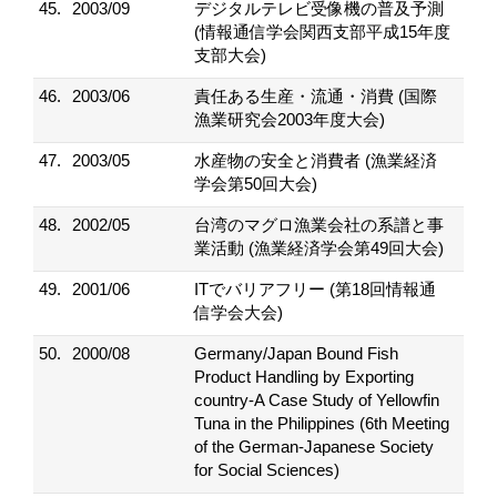
45.
2003/09
デジタルテレビ受像機の普及予測
(情報通信学会関西支部平成15年度
支部大会)
46.
2003/06
責任ある生産・流通・消費 (国際
漁業研究会2003年度大会)
47.
2003/05
水産物の安全と消費者 (漁業経済
学会第50回大会)
48.
2002/05
台湾のマグロ漁業会社の系譜と事
業活動 (漁業経済学会第49回大会)
49.
2001/06
ITでバリアフリー (第18回情報通
信学会大会)
50.
2000/08
Germany/Japan Bound Fish
Product Handling by Exporting
country-A Case Study of Yellowfin
Tuna in the Philippines (6th Meeting
of the German-Japanese Society
for Social Sciences)