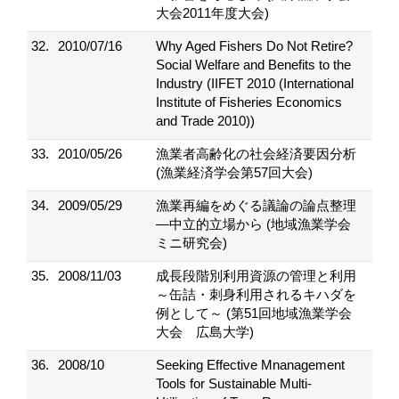
大会2011年度大会)
32.
2010/07/16
Why Aged Fishers Do Not Retire?
Social Welfare and Benefits to the
Industry (IIFET 2010 (International
Institute of Fisheries Economics
and Trade 2010))
33.
2010/05/26
漁業者高齢化の社会経済要因分析
(漁業経済学会第57回大会)
34.
2009/05/29
漁業再編をめぐる議論の論点整理
―中立的立場から (地域漁業学会
ミニ研究会)
35.
2008/11/03
成長段階別利用資源の管理と利用
～缶詰・刺身利用されるキハダを
例として～ (第51回地域漁業学会
大会 広島大学)
36.
2008/10
Seeking Effective Mnanagement
Tools for Sustainable Multi-