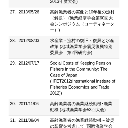
2013年度大会)
27.
2013/05/26
高齢漁業者の実像と10年後の漁村
（解題） (漁業経済学会第60回大
会シンポジウム（コーディネータ
ー）)
28.
2012/08/03
水産業・漁村の復旧・復興と水産
政策 (地域漁業学会震災復興特別
委員会 第2回研究会)
29.
2012/07/17
Social Costs of Keeping Pension
Fishers in the Community: The
Case of Japan
(IIFET2012(International Institute of
Fisheries Economics and Trade
2012))
30.
2011/11/06
高齢漁業者の漁業継続動機･廃業
動機 (地域漁業学会53回大会)
31.
2011/08/04
高齢漁業者の漁業継続動機－被災
の影響を考慮して (国際漁業学会