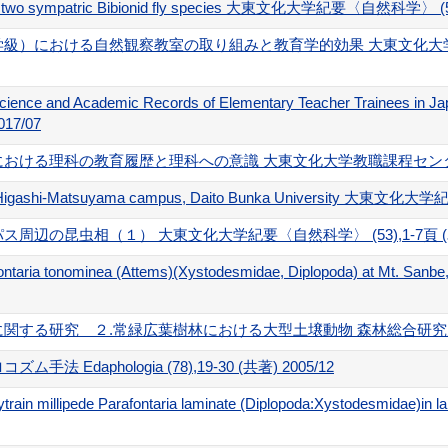
n of two sympatric Bibionid fly species 大東文化大学紀要〈自然科学〉 (5
）における自然観察教室の取り組みと教育学的効果 大東文化大学教職課程セ
cience and Academic Records of Elementary Teacher Trainees in Jap
017/07
ける理科の教育履歴と理科への意識 大東文化大学教職課程センター紀要 (1
n the Higashi-Matsuyama campus, Daito Bunka University 大
辺の昆虫相（１） 大東文化大学紀要〈自然科学〉 (53),1-7頁 (単著)
rafontaria tonominea (Attems)(Xystodesmidae, Diplopoda) at Mt. San
る研究 ２.常緑広葉樹林における大型土壌動物 森林総合研究所研究報告 (4
Edaphologia (78),19-30 (共著) 2005/12
l bytrain millipede Parafontaria laminate (Diplopoda:Xystodesmidae)in 