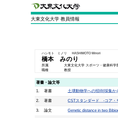
大東文化大学 教員情報
ハシモト ミノリ
HASHIMOTO Minori
橋本 みのり
所属
大東文化大学 スポーツ・健康科学
職種
教授
著書・論文等
1.
著書
土壌動物学への招待[採集からデー
2.
著書
CSTスタンダード -コア・サ
3.
論文
Genetic distance in two Bib