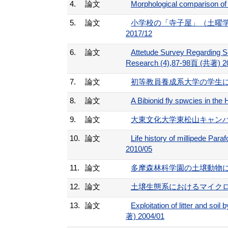
4.
論文
Morphological compariso
5.
論文
小学校の「寺子屋」（土曜学級
2017/12
6.
論文
Attetude Survey Regarding S
Research (4),87-98頁 (共著) 2
7.
論文
初等教員養成系大学の学生にお
8.
論文
A Bibionid fly spwcies i
9.
論文
大東文化大学東松山キャンパス周
10.
論文
Life history of millipede Pa
2010/05
11.
論文
多摩森林科学園の土壌動物に関す
12.
論文
土壌生態系におけるマイクロコズム手法 
13.
論文
Exploitation of litter and soi
著) 2004/01