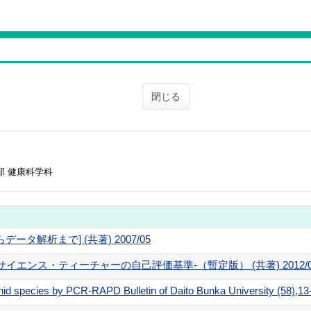
閉じる
部 健康科学科
タ解析まで] (共著) 2007/05
イエンス・ティーチャーの自己評価基準-（暫定版） (共著) 2012/0
ionid species by PCR-RAPD Bulletin of Daito Bunka University (58)