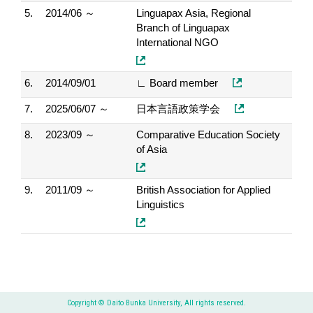
5.
2014/06 ～
Linguapax Asia, Regional
Branch of Linguapax
International NGO
6.
2014/09/01
∟ Board member
7.
2025/06/07 ～
日本言語政策学会
8.
2023/09 ～
Comparative Education Society
of Asia
9.
2011/09 ～
British Association for Applied
Linguistics
Copyright © Daito Bunka University, All rights reserved.