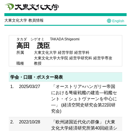
大東文化大学 教員情報
English
タカダ シゲオミ
TAKADA Shigeomi
高田 茂臣
所属
大東文化大学 経営学部 経営学科
大東文化大学大学院 経営学研究科 経営学専攻
職種
教授
学会・口頭・ポスター発表
1.
2025/03/27
「オーストリア=ハンガリー帝国
における弩級戦艦の建造―戦艦セ
ント・イシュトヴァーンを中心に
―」 (経済空間史研究会第22回研
究会)
2.
2022/10/28
「欧州諸国近代化の群像」 (大東
文化大学経済研究所第40回経済シ