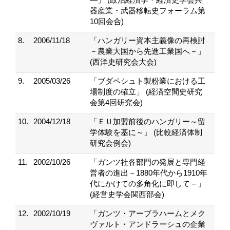
器産業・武器移転史フォーラム第
10回会合)
8.
2006/11/18
「ハンガリー資本主義像の再検討
－農業大国から先進工業国へ－」
(西洋史研究会大会)
9.
2005/03/26
「ブダペシュト製粉業における工
場制度の確立」 (経済空間史研究
会第4回研究会)
10.
2004/12/18
「ＥＵ加盟前後のハンガリー～留
学体験を基に～」 (比較経済体制
研究会例会)
11.
2002/10/26
「ガンツ社各部門の発展と専門経
営者の進出－1880年代から1910年
代にかけての多角化に即して－」
(経営史学会関西部会)
12.
2002/10/19
「ガンツ・アーブラハームとメク
ヴァルト・アンドラーシュの企業