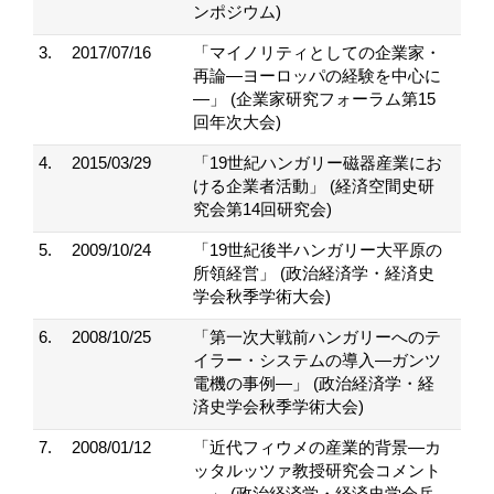
ンポジウム)
3.
2017/07/16
「マイノリティとしての企業家・
再論―ヨーロッパの経験を中心に
―」 (企業家研究フォーラム第15
回年次大会)
4.
2015/03/29
「19世紀ハンガリー磁器産業にお
ける企業者活動」 (経済空間史研
究会第14回研究会)
5.
2009/10/24
「19世紀後半ハンガリー大平原の
所領経営」 (政治経済学・経済史
学会秋季学術大会)
6.
2008/10/25
「第一次大戦前ハンガリーへのテ
イラー・システムの導入―ガンツ
電機の事例―」 (政治経済学・経
済史学会秋季学術大会)
7.
2008/01/12
「近代フィウメの産業的背景―カ
ッタルッツァ教授研究会コメント
―」 (政治経済学・経済史学会兵