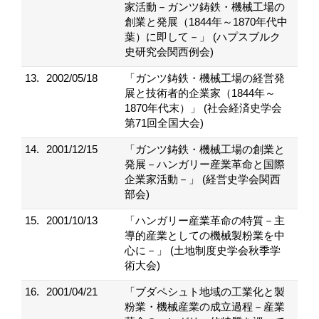
家活動－ガンツ鋳鉄・機械工場の
創業と発展（1844年～1870年代中
葉）に即して－」 (ハプスブルク
史研究会関西例会)
13.
2002/05/18
「ガンツ鋳鉄・機械工場の経営発
展と技術者的企業家（1844年～
1870年代末）」 (社会経済史学会
第71回全国大会)
14.
2001/12/15
「ガンツ鋳鉄・機械工場の創業と
発展－ハンガリー産業革命と国際
企業家活動－」 (経営史学会関西
部会)
15.
2001/10/13
「ハンガリー産業革命の特質－主
導的産業としての機械製粉業を中
心に－」 (土地制度史学会秋季学
術大会)
16.
2001/04/21
「ブダペシュト地域の工業化と製
粉業・機械産業の成立過程－産業