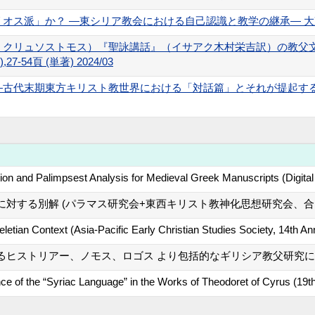
派」か？ ―東シリア教会における自己認識と教学の継承― 大東史学 (7),
・クリュソストモス）『聖詠講話』（イサアク木村栄吉訳）の教父
-54頁 (単著) 2024/03
代末期東方キリスト教世界における「対話篇」とそれが提起する問題―― 
ition and Palimpsest Analysis for Medieval Greek Manuscripts (D
対する別解 (パラマス研究会+東西キリスト教神化思想研究会、合
letian Context (Asia-Pacific Early Christian Studies Society, 14th A
ヒストリアー、ノモス、ロゴス より包括的なギリシア教父研究に向
e of the “Syriac Language” in the Works of Theodoret of Cyrus (19th 