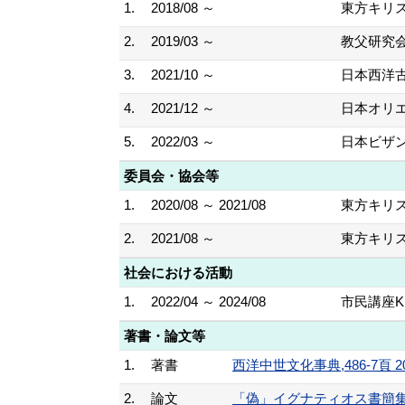
1.
2018/08 ～
東方キリ
2.
2019/03 ～
教父研究
3.
2021/10 ～
日本西洋
4.
2021/12 ～
日本オリ
5.
2022/03 ～
日本ビザ
委員会・協会等
1.
2020/08 ～ 2021/08
東方キリ
2.
2021/08 ～
東方キリ
社会における活動
1.
2022/04 ～ 2024/08
市民講座K
著書・論文等
1.
著書
西洋中世文化事典,486-7頁 20
2.
論文
「偽」イグナティオス書簡集の成