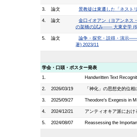
3.
論文
景教徒は東遷した「ネストリオス
4.
論文
金口イオアン（ヨアンネス
の架橋の試み―― 大東史学 (6),27
5.
論文
論争・探究・説得・演示――古
著) 2023/11
学会・口頭・ポスター発表
1.
Handwritten Text Recogn
2.
2026/03/19
「神化」の思想史的位相に
3.
2025/09/27
Theodore’s Exegesis in Me
4.
2024/12/21
アンティオキア派における
5.
2024/08/07
Reassessing the Importanc