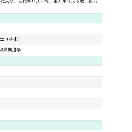
、古代末期、古代キリスト教、東方キリスト教、東方
修士（学術）
取得満期退学