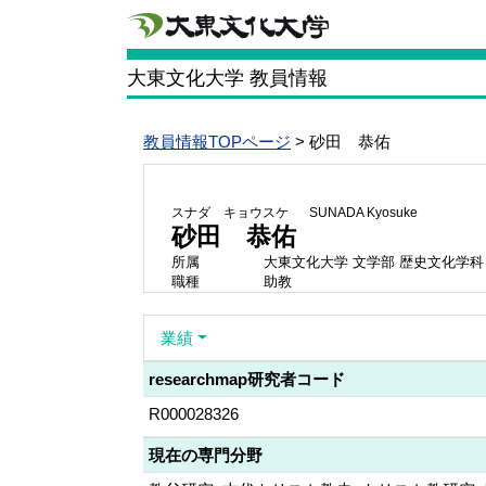
大東文化大学 教員情報
教員情報TOPページ
> 砂田 恭佑
スナダ キョウスケ
SUNADA Kyosuke
砂田 恭佑
所属
大東文化大学 文学部 歴史文化学科
職種
助教
業績
researchmap研究者コード
R000028326
現在の専門分野