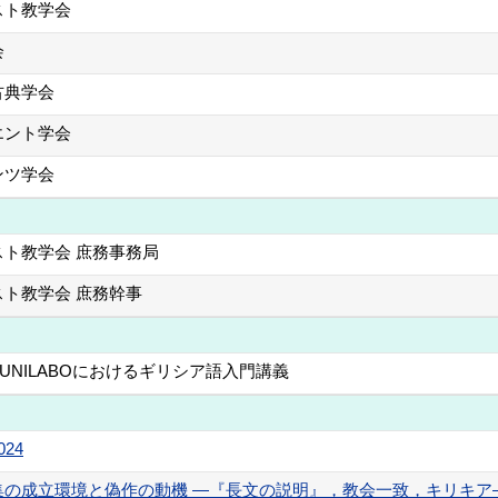
スト教学会
会
古典学会
エント学会
ンツ学会
スト教学会 庶務事務局
スト教学会 庶務幹事
UNILABOにおけるギリシア語入門講義
24
立環境と偽作の動機 ―『長文の説明』，教会一致，キリキア― 歴史学研究 (