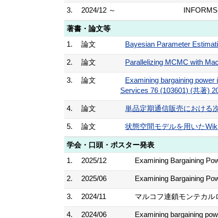
3.
2024/12 ～
INFORMS S
著書・論文等
1.
論文
Bayesian Parameter Estimati
2.
論文
Parallelizing MCMC with Mach
3.
論文
Examining bargaining power in
Services 76 (103601) (共著) 2
4.
論文
単品定期通信販売における次回
5.
論文
状態空間モデルを用いたWiki
学会・口頭・ポスター発表
1.
2025/12
Examining Bargaining Po
2.
2025/06
Examining Bargaining Pow
3.
2024/11
マルコフ連鎖モンテカルロ(MCM
4.
2024/06
Examining bargaining powe