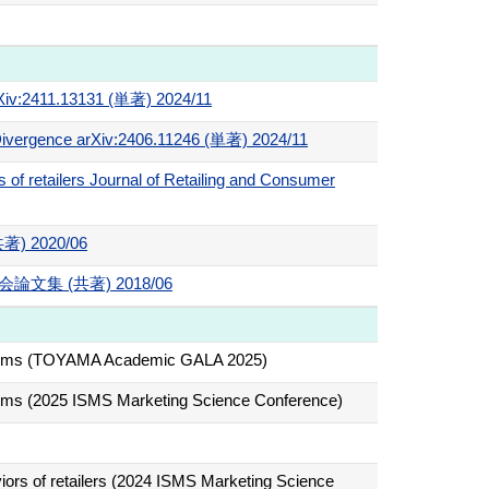
rXiv:2411.13131 (単著) 2024/11
r Divergence arXiv:2406.11246 (単著) 2024/11
s of retailers Journal of Retailing and Consumer
2020/06
 (共著) 2018/06
atforms (TOYAMA Academic GALA 2025)
orms (2025 ISMS Marketing Science Conference)
viors of retailers (2024 ISMS Marketing Science