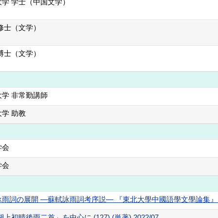
大学 学士（中国文学）
修士（文学）
博士（文学）
学 非常勤講師
学 助教
学会
学会
の展開 ―蘇軾詠雨詞考序説― 『東北大學中國語學文學論集』 (27) (
晴後雨二首」を中心に (127) (単著) 2022/07