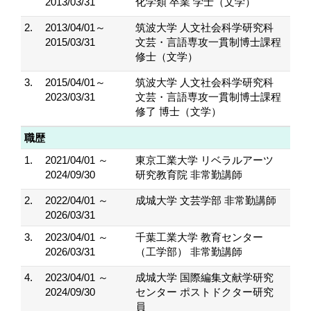
2013/03/31
化学類 卒業 学士（文学）
2.
2013/04/01～
筑波大学 人文社会科学研究科
2015/03/31
文芸・言語専攻一貫制博士課程
修士（文学）
3.
2015/04/01～
筑波大学 人文社会科学研究科
2023/03/31
文芸・言語専攻一貫制博士課程
修了 博士（文学）
職歴
1.
2021/04/01 ～
東京工業大学 リベラルアーツ
2024/09/30
研究教育院 非常勤講師
2.
2022/04/01 ～
成城大学 文芸学部 非常勤講師
2026/03/31
3.
2023/04/01 ～
千葉工業大学 教育センター
2026/03/31
（工学部） 非常勤講師
4.
2023/04/01 ～
成城大学 国際編集文献学研究
2024/09/30
センター ポストドクター研究
員