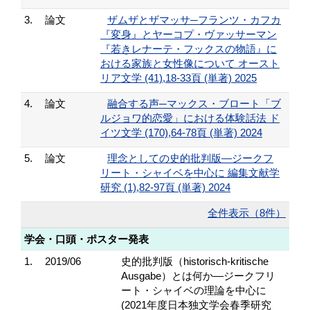
3.
論文
ザムザとザマッサ─フランツ・カフカ
『変身』とヤーコプ・ヴァッサーマン
『若きレナーテ・フックスの物語』に
おける家族と女性像について オースト
リア文学 (41),18-33頁 (単著) 2025
4.
論文
融合する声─マックス・ブロート「ブ
ルジョワ的恋愛」における体験話法 ド
イツ文学 (170),64-78頁 (単著) 2024
5.
論文
理念としての史的批判版―ジークフ
リート・シャイベを中心に 編集文献学
研究 (1),82-97頁 (単著) 2024
全件表示（8件）
学会・口頭・ポスター発表
1.
2019/06
史的批判版（historisch-kritische
Ausgabe）とは何か―ジークフリ
ート・シャイベの理論を中心に
(2021年度日本独文学会春季研究