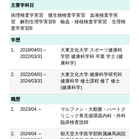
主要学科目
病理検査学実習 微生物検査学実習 血液検査学実
習 解剖生理学実習B 輸血・移植検査学実習 生理検
査学実習B
学歴
1.
2018/04/01～
大東文化大学 スポーツ健康科
2022/03/31
学部 健康科学科 卒業 学士 (健
康科学)
2.
2022/04/01～
大東文化大学 健康科学研究科
2024/03/31
健康科学 修士課程 修了 修士
(健康科学)
職歴
1.
2023/04 ～
マルファン・大動脈・ハートク
リニック青見循環器内科・外科
臨床検査技師
2.
2024/04 ～
順天堂大学医学部附属練馬病院