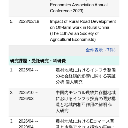
Economics Association Annual
Conference 2023)
5.
2023/03/18
Impact of Rural Road Development
on Off-farm work in Rural China
(The 11th Asian Society of
Agricultural Economists)
全件表示（7件）
研究課題・受託研究・科研費
1.
2025/04 ～
農村地域におけるインフラ整備
の社会経済的影響に関する実証
分析 個人研究
2.
2025/10 ～
中国内モンゴル農牧共存型地域
2026/03
におけるインフラ投資の選好構
造と地域内相互作用の解明 個
人研究
3.
2026/04 ～
農村地域におけるEコマース普
2029/04
及と市場アクセス構造の再編に