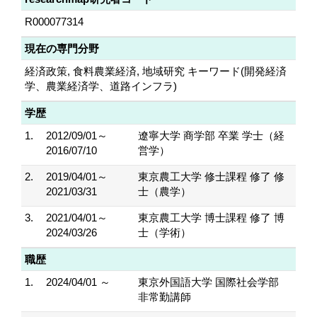
R000077314
現在の専門分野
経済政策, 食料農業経済, 地域研究 キーワード(開発経済
学、農業経済学、道路インフラ)
学歴
1.
2012/09/01～
遼寧大学 商学部 卒業 学士（経
2016/07/10
営学）
2.
2019/04/01～
東京農工大学 修士課程 修了 修
2021/03/31
士（農学）
3.
2021/04/01～
東京農工大学 博士課程 修了 博
2024/03/26
士（学術）
職歴
1.
2024/04/01 ～
東京外国語大学 国際社会学部
非常勤講師