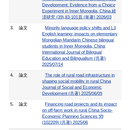
Development: Evidence from a Choice
Experiment in Inner Mongolia, China 経
済研究 (39),83-101頁 (単著) 2026/03
3.
論文
Minority language policy shifts and L3
English learning: impacts on elementary
Mongolian-Mandarin Chinese bilingual
students in Inner Mongolia, China
International Journal of Bilingual
Education and Bilingualism (共著)
2025/07/14
4.
論文
The role of rural road infrastructure in
shaping social mobility in rural China
Journal of Social and Economic
Development (共著) 2025/06/09
5.
論文
Financing road projects and its impact
on off-farm work in rural China Socio-
Economic Planning Sciences 99
(102209) (共著) 2025/06