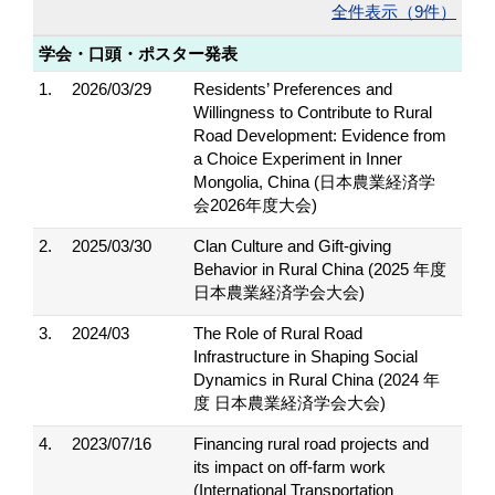
全件表示（9件）
学会・口頭・ポスター発表
1.
2026/03/29
Residents’ Preferences and
Willingness to Contribute to Rural
Road Development: Evidence from
a Choice Experiment in Inner
Mongolia, China (日本農業経済学
会2026年度大会)
2.
2025/03/30
Clan Culture and Gift-giving
Behavior in Rural China (2025 年度
日本農業経済学会大会)
3.
2024/03
The Role of Rural Road
Infrastructure in Shaping Social
Dynamics in Rural China (2024 年
度 日本農業経済学会大会)
4.
2023/07/16
Financing rural road projects and
its impact on off-farm work
(International Transportation