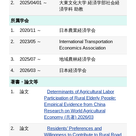
2.
2025/04/01 ～
大東文化大学 経済学部社会経
済学科 助教
所属学会
1.
2020/11 ～
日本農業経済学会
2.
2023/05 ～
International Transportation
Economics Association
3.
2025/07 ～
地域農林経済学会
4.
2026/03 ～
日本経済学会
著書・論文等
1.
論文
Determinants of Agricultural Labor
Participation of Rural Elderly People:
Empirical Evidence from China
Research on World Agricultural
Economy (共著) 2026/03
2.
論文
Residents’ Preferences and
Willingness to Contribute to Rural Road