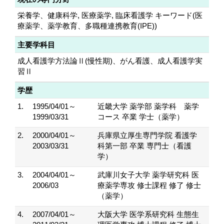
栄養学、健康科学, 医療薬学, 臨床看護学 キーワード(医
療薬学、薬学教育、多職種連携教育(IPE))
主要学科目
成人看護学方法論Ⅱ(慢性期)、がん看護、成人看護学実
習Ⅱ
学歴
1.
1995/04/01～
近畿大学 薬学部 薬学科 薬学
1999/03/31
コース 卒業 学士（薬学）
2.
2000/04/01～
兵庫県立厚生専門学院 看護学
2003/03/31
科第一部 卒業 専門士（看護
学）
3.
2004/04/01～
武庫川女子大学 薬学研究科 医
2006/03
療薬学専攻 修士課程 修了 修士
（薬学）
4.
2007/04/01～
大阪大学 医学系研究科 生態生