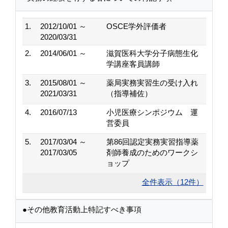
1.
2012/10/01 ～
OSCE学外評価者
2020/03/31
2.
2014/06/01 ～
滋賀医科大学分子病態生化
学講座客員講師
3.
2015/08/01 ～
薬局実務実習生の受け入れ
2021/03/31
（指導補佐）
4.
2016/07/13
小児医療シンポジウム 運
営委員
5.
2017/03/04 ～
第86回認定実務実習指導薬
2017/03/05
剤師養成のためのワークシ
ョップ
全件表示（12件）
●その他教育活動上特記すべき事項