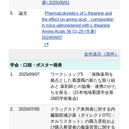
著) 2025/06/01
5.
論文
Pharmacokinetics of L‑theanine and
the effect on amino acid composition
in mice administered with L‑theanine
Amino Acids 56 (1),29 (共著)
2024/04/07
全件表示（35件）
学会・口頭・ポスター発表
1.
2025/09/07
ワークショップ5 「保険薬局を
拠点とした看護職の新たな取り組
みと 薬剤師との協働・連携のかた
ちを探る」 (日本地域看護学会第
28回学術集会)
2.
2025/07/05
ドラッグストア来局者に対する内
臓脂肪減少薬（ダイレクトOTC；
オルリスタット）の購入意欲およ
び購入希望者の服薬背景に関する