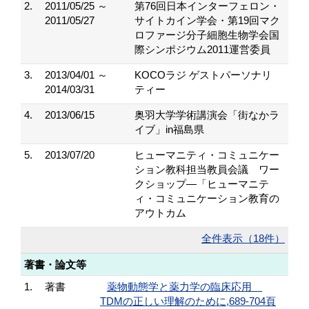
2.
2011/05/25 ～
第76回日本インターフェロン・
2011/05/27
サイトカイン学会・第19回マク
ロファージ分子細胞生物学会国
際シンポジウム2011運営委員
3.
2013/04/01 ～
KOCOラジ ゲストパーソナリ
2014/03/31
ティー
4.
2013/06/15
奥羽大学学術講演会「街なかラ
イブ」in福島県
5.
2013/07/20
ヒューマニティ・コミュニケー
ション教科担当教員会議 ワー
クショップ―「ヒューマニテ
ィ・コミュニケーション教育の
アウトカム
全件表示（18件）
著書・論文等
1.
著書
薬物動態学と薬力学の臨床応用
TDMの正しい理解のために,689-704頁