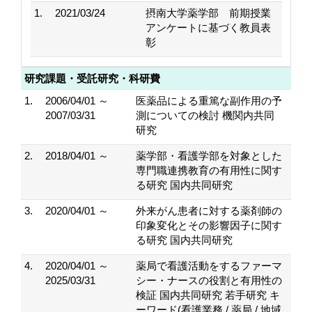
1.
2021/03/24
摂南大学薬学部 前期授業
アンケートに基づく教員表
彰
研究課題・受託研究・科研費
1.
2006/04/01 ～
医薬品による重篤な副作用の予
2007/03/31
測についての検討 機関内共同
研究
2.
2018/04/01 ～
薬学部・看護学部を対象とした
専門職連携教育の有用性に関す
る研究 国内共同研究
3.
2020/04/01 ～
外来がん患者に対する薬剤師の
印象変化とその影響因子に関す
る研究 国内共同研究
4.
2020/04/01 ～
薬局で看護活動をするファーマ
2025/03/31
シー・ナースの役割と有用性の
検証 国内共同研究 若手研究 キ
ーワード(看護業務 / 薬局 / 地域