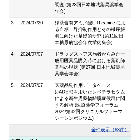
調査 (第28回日本地域薬局薬学会
年会)
3.
2024/07/20
緑茶含有アミノ酸L-Theanine によ
る血糖上昇抑制作用とその機序解
明に向けた基礎的研究 (第11回日
本糖尿病協会年次学術集会)
4.
2024/07/07
ドラッグストア来局者からみた一
般用医薬品購入時における薬剤師
関与の現状 (第27回 日本地域薬局
薬学会年会)
5.
2024/07/07
医薬品副作用データベース
(JADER)を用いたレベチラセタム
による新生児薬物離脱症候群に関
する解析 (医療薬学フォーラム
2024/第32回クリニカルファーマ
シーシンポジウム)
全件表示（63件）