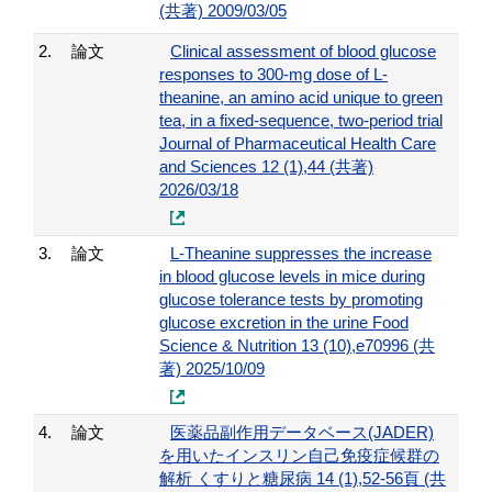
(共著) 2009/03/05
2.
論文
Clinical assessment of blood glucose
responses to 300-mg dose of L-
theanine, an amino acid unique to green
tea, in a fixed-sequence, two-period trial
Journal of Pharmaceutical Health Care
and Sciences 12 (1),44 (共著)
2026/03/18
3.
論文
L-Theanine suppresses the increase
in blood glucose levels in mice during
glucose tolerance tests by promoting
glucose excretion in the urine Food
Science & Nutrition 13 (10),e70996 (共
著) 2025/10/09
4.
論文
医薬品副作用データベース(JADER)
を用いたインスリン自己免疫症候群の
解析 くすりと糖尿病 14 (1),52-56頁 (共