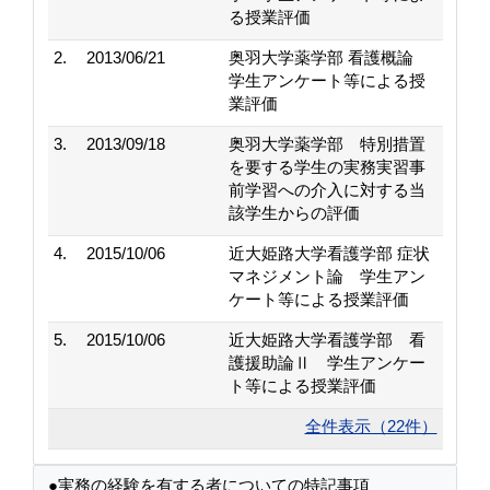
る授業評価
2.
2013/06/21
奥羽大学薬学部 看護概論
学生アンケート等による授
業評価
3.
2013/09/18
奥羽大学薬学部 特別措置
を要する学生の実務実習事
前学習への介入に対する当
該学生からの評価
4.
2015/10/06
近大姫路大学看護学部 症状
マネジメント論 学生アン
ケート等による授業評価
5.
2015/10/06
近大姫路大学看護学部 看
護援助論Ⅱ 学生アンケー
ト等による授業評価
全件表示（22件）
●実務の経験を有する者についての特記事項