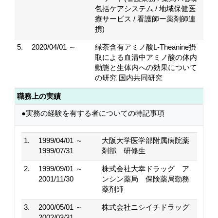
包括ケアシステム / 地域保健医
療サービス / 看護師ー薬剤師連
携)
5.
2020/04/01 ～
緑茶含有アミノ酸L-Theanine摂
取による血清中アミノ酸の体内
動態と生体内への効果について
の研究 国内共同研究
職務上の実績
●実務の経験を有する者についての特記事項
1.
1999/04/01 ～
大阪大学医学部附属病院薬
1999/07/31
剤部 研修生
2.
1999/09/01 ～
株式会社大幸ドラッグ ア
2001/11/30
ンシン薬局 保険薬局勤務
薬剤師
3.
2000/05/01 ～
株式会社ニシイチドラッグ
2002/03/31