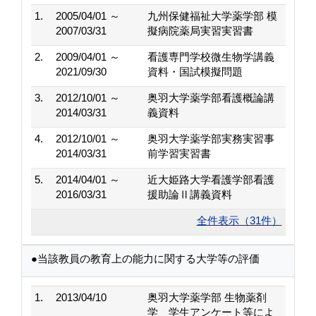
1.
2005/04/01 ～
九州保健福祉大学薬学部 模
2007/03/31
擬病院薬局実習実習書
2.
2009/04/01 ～
看護専門学校微生物学講義
2021/09/30
資料・国試模擬問題
3.
2012/10/01 ～
奥羽大学薬学部看護概論講
2014/03/31
義資料
4.
2012/10/01 ～
奥羽大学薬学部実務実習事
2014/03/31
前学習実習書
5.
2014/04/01 ～
近大姫路大学看護学部看護
2016/03/31
援助論Ⅱ講義資料
全件表示（31件）
●当該教員の教育上の能力に関する大学等の評価
1.
2013/04/10
奥羽大学薬学部 生物薬剤
学 学生アンケート等によ