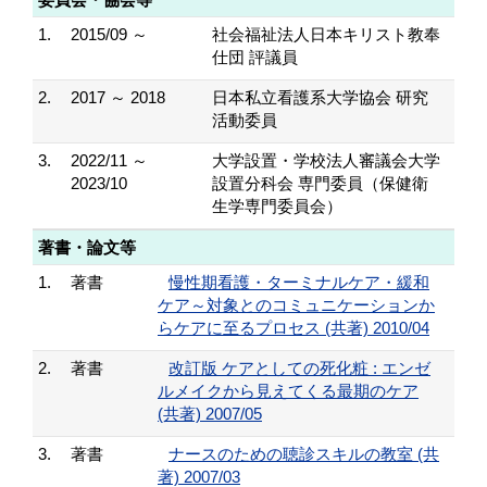
1.
2015/09 ～
社会福祉法人日本キリスト教奉
仕団 評議員
2.
2017 ～ 2018
日本私立看護系大学協会 研究
活動委員
3.
2022/11 ～
大学設置・学校法人審議会大学
2023/10
設置分科会 専門委員（保健衛
生学専門委員会）
著書・論文等
1.
著書
慢性期看護・ターミナルケア・緩和
ケア～対象とのコミュニケーションか
らケアに至るプロセス (共著) 2010/04
2.
著書
改訂版 ケアとしての死化粧 : エンゼ
ルメイクから見えてくる最期のケア
(共著) 2007/05
3.
著書
ナースのための聴診スキルの教室 (共
著) 2007/03