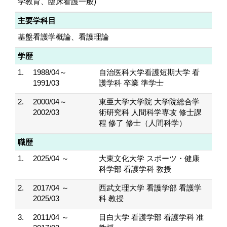
学教育、臨床看護一般)
主要学科目
基盤看護学概論、看護理論
学歴
1.
1988/04～
自治医科大学看護短期大学 看
1991/03
護学科 卒業 準学士
2.
2000/04～
東亜大学大学院 大学院総合学
2002/03
術研究科 人間科学専攻 修士課
程 修了 修士（人間科学）
職歴
1.
2025/04 ～
大東文化大学 スポーツ・健康
科学部 看護学科 教授
2.
2017/04 ～
西武文理大学 看護学部 看護学
2025/03
科 教授
3.
2011/04 ～
目白大学 看護学部 看護学科 准