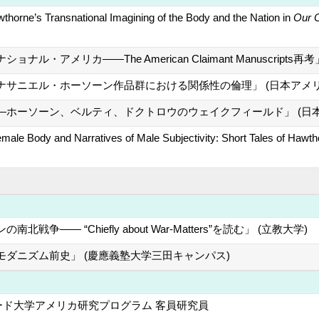
thorne’s Transnational Imagining of the Body and the Nation in
Our 
ナル・アメリカ――The American Claimant Manuscri
ナサニエル・ホーソーン作品群における関係性の倫理」 (日本アメ
―ホーソーン、ベルティ、ドクトロウのウェイクフィールド」 (日
emale Body and Narratives of Male Subjectivity: Short Tales of Hawt
争―― “Chiefly about War-Matters”を読む」 (立教大学)
ダニズム前史」 (慶應義塾大学三田キャンパス)
ード大学アメリカ研究プログラム 客員研究員