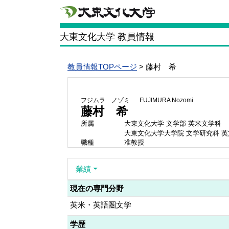
大東文化大学 教員情報
教員情報TOPページ
> 藤村 希
フジムラ ノゾミ
FUJIMURA Nozomi
藤村 希
所属
大東文化大学 文学部 英米文学科
大東文化大学大学院 文学研究科 
職種
准教授
業績
現在の専門分野
英米・英語圏文学
学歴