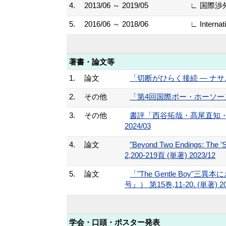
4.
2013/06 ～ 2019/05
∟ 国際渉
5.
2016/06 ～ 2018/06
∟ Interna
著書・論文等
1.
論文
「切断がひらく接続 ― ナサニ
2.
その他
「第4回国際ポー・ホーソーン会議参加報告」 
3.
その他
書評「西谷拓哉・髙尾直知・城
2024/03
4.
論文
"Beyond Two Endings: The 'Se
2,200-219頁 (単著) 2023/12
5.
論文
「"The Gentle B
号』） 第15巻,11-20. (単著) 20
学会・口頭・ポスター発表