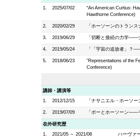
1.
2025/07/02
“An American Curtius: Haw
Hawthorne Conference)
2.
2020/02/29
「ホーソーンのトランスナショ
3.
2019/06/29
「切断と接続の力学――
4.
2019/05/24
「「宇宙の追放者」？―
5.
2018/06/23
"Representations of the F
Conference)
講師・講演等
1.
2012/12/15
「ナサニエル・ホーソーンの南北戦
2.
2019/07/09
「ポーとホーソーン――モ
在外研究歴
1.
2021/05 ～ 2021/08
ハーヴァ