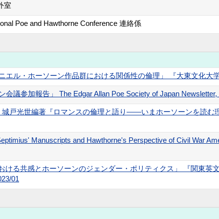
外室
tional Poe and Hawthorne Conference 連絡係
エル・ホーソーン作品群における関係性の倫理」 『大東文化大学英米文学論叢
The Edgar Allan Poe Society of Japan Newsletter, no.
戸光世編著『ロマンスの倫理と語り――いまホーソーンを読む理由』」 
ptimius' Manuscripts and Hawthorne's Perspective of Civil War Ame
oy"三異本における共感とホーソーンのジェンダー・ポリティクス」 『関
23/01