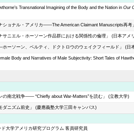
thorne’s Transnational Imagining of the Body and the Nation in
Our 
ナル・アメリカ――The American Claimant Manuscri
ナサニエル・ホーソーン作品群における関係性の倫理」 (日本アメ
―ホーソーン、ベルティ、ドクトロウのウェイクフィールド」 (日
emale Body and Narratives of Male Subjectivity: Short Tales of Hawt
争―― “Chiefly about War-Matters”を読む」 (立教大学)
ダニズム前史」 (慶應義塾大学三田キャンパス)
ード大学アメリカ研究プログラム 客員研究員