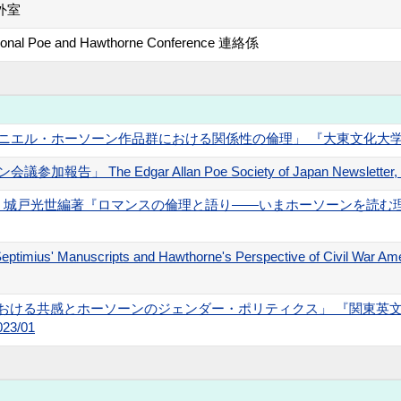
外室
tional Poe and Hawthorne Conference 連絡係
エル・ホーソーン作品群における関係性の倫理」 『大東文化大学英米文学論叢
The Edgar Allan Poe Society of Japan Newsletter, no.
戸光世編著『ロマンスの倫理と語り――いまホーソーンを読む理由』」 
ptimius' Manuscripts and Hawthorne's Perspective of Civil War Ame
oy"三異本における共感とホーソーンのジェンダー・ポリティクス」 『関
23/01