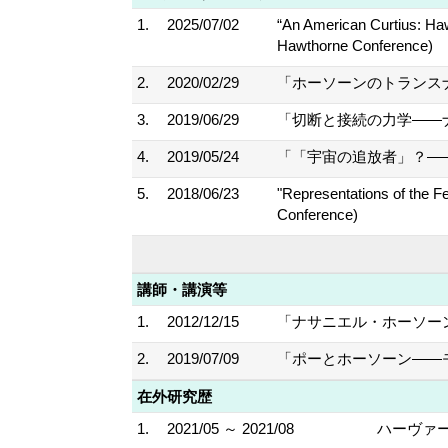
1.
2025/07/02
“An American Curtius: Haw
Hawthorne Conference)
2.
2020/02/29
「ホーソーンのトランスナショ
3.
2019/06/29
「切断と接続の力学――
4.
2019/05/24
「「宇宙の追放者」？―
5.
2018/06/23
"Representations of the F
Conference)
講師・講演等
1.
2012/12/15
「ナサニエル・ホーソーンの南北戦
2.
2019/07/09
「ポーとホーソーン――モ
在外研究歴
1.
2021/05 ～ 2021/08
ハーヴァ