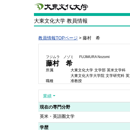
大東文化大学 教員情報
教員情報TOPページ
> 藤村 希
フジムラ ノゾミ
FUJIMURA Nozomi
藤村 希
所属
大東文化大学 文学部 英米文学科
大東文化大学大学院 文学研究科 
職種
准教授
業績
現在の専門分野
英米・英語圏文学
学歴