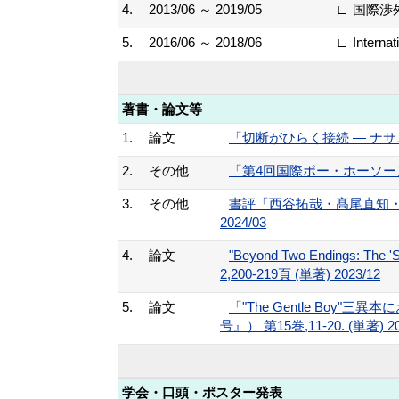
4.
2013/06 ～ 2019/05
∟ 国際渉
5.
2016/06 ～ 2018/06
∟ Interna
著書・論文等
1.
論文
「切断がひらく接続 ― ナサニ
2.
その他
「第4回国際ポー・ホーソーン会議参加報告」 
3.
その他
書評「西谷拓哉・髙尾直知・城
2024/03
4.
論文
"Beyond Two Endings: The 'Se
2,200-219頁 (単著) 2023/12
5.
論文
「"The Gentle B
号』） 第15巻,11-20. (単著) 20
学会・口頭・ポスター発表