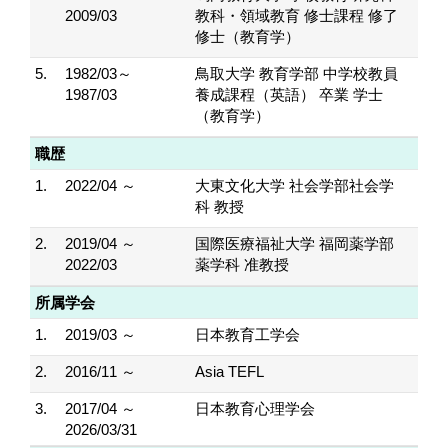
2009/03
教科・領域教育 修士課程 修了
修士（教育学）
5.
1982/03～
鳥取大学 教育学部 中学校教員
1987/03
養成課程（英語） 卒業 学士
（教育学）
職歴
1.
2022/04 ～
大東文化大学 社会学部社会学
科 教授
2.
2019/04 ～
国際医療福祉大学 福岡薬学部
2022/03
薬学科 准教授
所属学会
1.
2019/03 ～
日本教育工学会
2.
2016/11 ～
Asia TEFL
3.
2017/04 ～
日本教育心理学会
2026/03/31