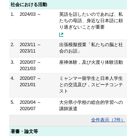
社会における活動
1.
2024/03 ～
英語を話したいのであれば、私
たちの母語、身近な日本語に頼
り過ぎないことが重要
2.
2023/11 ～
出張模擬授業「私たちの脳と社
2023/11
会のお話」
3.
2020/07 ～
座禅体験，及び火渡り体験活動
2021/03
4.
2020/07 ～
ミャンマー留学生と日本人学生
2021/01
との交流及び，スピーチコンテ
スト
5.
2020/04 ～
大分県小学校の総合的学習への
2020/07
講師派遣
全件表示（7件）
著書・論文等