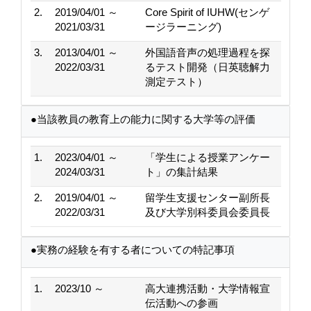
2.
2019/04/01 ～
Core Spirit of IUHW(センゲ
2021/03/31
ージラーニング)
3.
2013/04/01 ～
外国語音声の処理過程を探
2022/03/31
るテスト開発（日英聴解力
測定テスト）
●当該教員の教育上の能力に関する大学等の評価
1.
2023/04/01 ～
「学生による授業アンケー
2024/03/31
ト」の集計結果
2.
2019/04/01 ～
留学生支援センター副所長
2022/03/31
及び大学別科委員会委員長
●実務の経験を有する者についての特記事項
1.
2023/10 ～
高大連携活動・大学情報宣
伝活動への参画