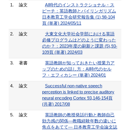
1.
論文
AI時代のインストラクショナル・ス
ピーチ：英語教師とバイリンガリズム
日本教育工学会研究報告集 (1),98-104
頁 (単著) 2024/05/11
2.
論文
大東文化大学社会学部における英語
必修プログラムはどのように変わった
のか？：2023年度の刷新と課題 (5),93-
109頁 (単著) 2024/03
3.
著書
英語教師が知っておきたい授業力ア
ップのための話し方：AI時代のセル
フ・エフィカシー (単著) 2024/01
4.
論文
Successful non-native speech
perception is linked to precise auditory
neural encoding Cortex 93,146-154頁
(共著) 2017/08
5.
論文
英語教師の教授発話行動と教師自己
効力感の関係―教職経験年数の違いに
焦点をあてて― 日本教育工学会論文誌