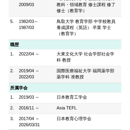
2009/03
教科・領域教育 修士課程 修了
修士（教育学）
5.
1982/03～
鳥取大学 教育学部 中学校教員
1987/03
養成課程（英語） 卒業 学士
（教育学）
職歴
1.
2022/04 ～
大東文化大学 社会学部社会学
科 教授
2.
2019/04 ～
国際医療福祉大学 福岡薬学部
2022/03
薬学科 准教授
所属学会
1.
2019/03 ～
日本教育工学会
2.
2016/11 ～
Asia TEFL
3.
2017/04 ～
日本教育心理学会
2026/03/31