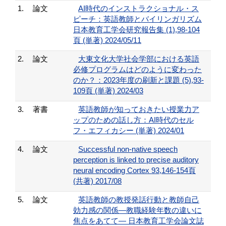
1.
論文
AI時代のインストラクショナル・ス
ピーチ：英語教師とバイリンガリズム
日本教育工学会研究報告集 (1),98-104
頁 (単著) 2024/05/11
2.
論文
大東文化大学社会学部における英語
必修プログラムはどのように変わった
のか？：2023年度の刷新と課題 (5),93-
109頁 (単著) 2024/03
3.
著書
英語教師が知っておきたい授業力ア
ップのための話し方：AI時代のセル
フ・エフィカシー (単著) 2024/01
4.
論文
Successful non-native speech
perception is linked to precise auditory
neural encoding Cortex 93,146-154頁
(共著) 2017/08
5.
論文
英語教師の教授発話行動と教師自己
効力感の関係―教職経験年数の違いに
焦点をあてて― 日本教育工学会論文誌