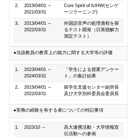
2.
2019/04/01 ～
Core Spirit of IUHW(センゲ
2021/03/31
ージラーニング)
3.
2013/04/01 ～
外国語音声の処理過程を探
2022/03/31
るテスト開発（日英聴解力
測定テスト）
●当該教員の教育上の能力に関する大学等の評価
1.
2023/04/01 ～
「学生による授業アンケー
2024/03/31
ト」の集計結果
2.
2019/04/01 ～
留学生支援センター副所長
2022/03/31
及び大学別科委員会委員長
●実務の経験を有する者についての特記事項
1.
2023/10 ～
高大連携活動・大学情報宣
伝活動への参画