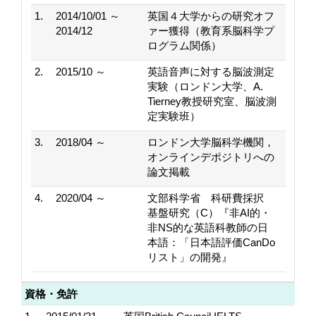
1.
2014/10/01 ～
英国４大学からの研究オフ
2014/12
ァー獲得（教育系脳科学プ
ログラム関係）
2.
2015/10 ～
英語音声に対する脳波測定
実験（ロンドン大学、A.
Tierney教授研究室、脳波測
定実験班）
3.
2018/04 ～
ロンドン大学脳科学機関，
オンラインデポジトリへの
論文掲載
4.
2020/04 ～
文部科学省 科研費採択
基盤研究（C）『非AI的・
非NS的な英語科教師の日
本語：「日本語評価CanDo
リスト」の開発』
資格・免許