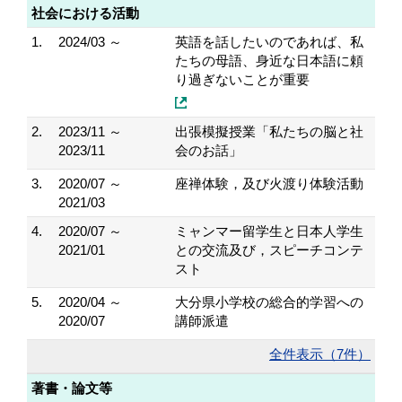
社会における活動
1.
2024/03 ～
英語を話したいのであれば、私
たちの母語、身近な日本語に頼
り過ぎないことが重要
2.
2023/11 ～
出張模擬授業「私たちの脳と社
2023/11
会のお話」
3.
2020/07 ～
座禅体験，及び火渡り体験活動
2021/03
4.
2020/07 ～
ミャンマー留学生と日本人学生
2021/01
との交流及び，スピーチコンテ
スト
5.
2020/04 ～
大分県小学校の総合的学習への
2020/07
講師派遣
全件表示（7件）
著書・論文等