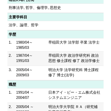
刑事法学, 哲学、倫理学, 思想史
主要学科目
法学、論理、哲学
学歴
1.
1980/04～
早稲田大学 法学部 卒業 法学士
1985/03
2.
1987/04～
早稲田大学 政治学研究科 政治
1991/03
思想 修士課程 修了 政治学修士
3.
2005/04～
明治大学 法学研究科 博士課程
2009/03
修了 博士(法学)
職歴
1.
1991/04 ～
日本アイ・ビー・エム株式会社
2004/07
システムエンジニア
2.
2005/04 ～
明治大学大学院 ＲＡ（研究補