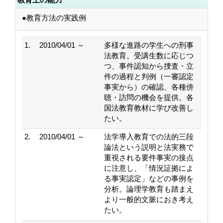
●教育方法の実践例
1.
2010/04/01 ～
多様な進路の学生への刑事
法教育。受講生数に応じつ
つ、事件認知から捜査・立
件の過程と判例（一審認定
事実から）の確認、各種傍
聴・訪問の機会を提供。各
国法教育教材に学び改善し
たい。
2.
2010/04/01 ～
法学導入教育での法的三段
論法という説明と法実務で
重視される要件事実の接点
に注意し、「情況証拠によ
る事実認定」などの事例を
分析。論理学教育も踏まえ
より一般的文脈におき考え
たい。