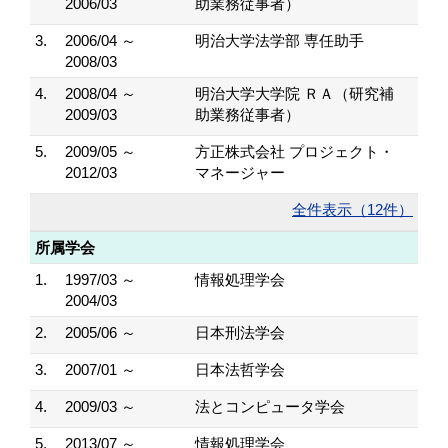
2006/03
助業務従事者）
3.
2006/04 ～
明治大学法学部 専任助手
2008/03
4.
2008/04 ～
明治大学大学院 ＲＡ（研究補
2009/03
助業務従事者）
5.
2009/05 ～
方正株式会社 プロジェクト・
2012/03
マネージャー
全件表示（12件）
所属学会
1.
1997/03 ～
情報処理学会
2004/03
2.
2005/06 ～
日本刑法学会
3.
2007/01 ～
日本法哲学会
4.
2009/03 ～
法とコンピュータ学会
5.
2013/07 ～
情報処理学会