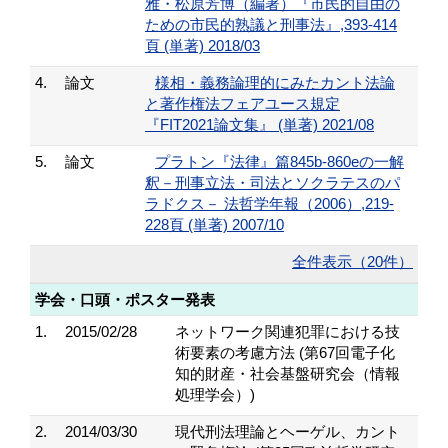
雅・松原芳博（編著）『市民的自由の
ための市民的熟議と刑事法』,393-414
頁 (単著) 2018/03
4.
論文
様相・義務論理的にみたカント法論
と著作権法フェアユース規定
『FIT2021論文集』 (単著) 2021/08
5.
論文
プラトン『法律』篇845b-860eの一解
釈－刑事立法・司法とソクラテスのパ
ラドクス－ 法哲学年報（2006）,219-
228頁 (単著) 2007/10
全件表示（20件）
学会・口頭・ポスター発表
1.
2015/02/28
ネットワーク関連犯罪における技
術要素の考慮方法 (第67回電子化
知的財産・社会基盤研究会（情報
処理学会）)
2.
2014/03/30
現代刑法理論とヘーゲル、カント