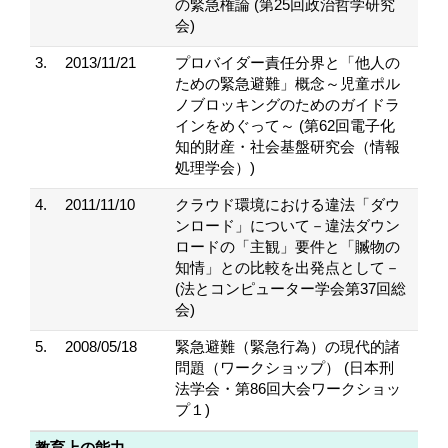
の緊急権論 (第25回政治哲学研究
会)
3.
2013/11/21
プロバイダー責任分界と「他人の
ための緊急避難」概念～児童ポル
ノブロッキングのためのガイドラ
インをめぐって～ (第62回電子化
知的財産・社会基盤研究会（情報
処理学会）)
4.
2011/11/10
クラウド環境における違法「ダウ
ンロード」について－違法ダウン
ロードの「主観」要件と「贓物の
知情」との比較を出発点として－
(法とコンピューター学会第37回総
会)
5.
2008/05/18
緊急避難（緊急行為）の現代的諸
問題（ワークショップ） (日本刑
法学会・第86回大会ワークショッ
プ１)
教育上の能力