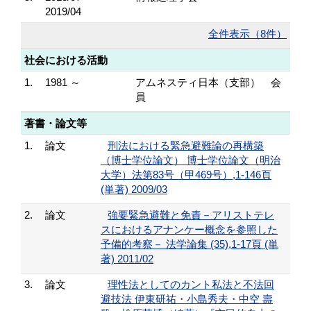
2019/04
全件表示（8件）
社会における活動
1.
1981 ～
アムネスティ日本（支部） 会
員
著書・論文等
1.
論文
刑法における緊急避難論の再構築
（博士学位論文） 博士学位論文（明治
大学）法第83号（甲469号）,1-146頁
(単著) 2009/03
2.
論文
強要緊急避難と免責－アリストテレ
スにおけるアナンケー概念を参照した
予備的考察－ 法学論集 (35),1-17頁 (単
著) 2011/02
3.
論文
理性法としてのカント私法と不法回
避技法 伊東研祐・小島秀夫・中空 壽