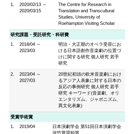
1.
2020/02/13 ～
The Centre for Research in
2020/03/15
Translation and Transcultural
Studies, University of
Roehampton Visiting Scholar
研究課題・受託研究・科研費
1.
2018/04 ～
明治・大正期のオペラ受容にお
2023/03
ける日本語創作音楽劇の位置づ
けに関する研究 個人研究 若手
研究
2.
2023/04 ～
20世紀初頭の欧米音楽劇におけ
2027/03
るアジア人表象に対する日本の
反応の事例研究 個人研究 若手
研究 キーワード(音楽劇、オリ
エンタリズム、ジャポニズム、
異文化表象)
受賞学術賞
1.
2019/04
日本演劇学会 第51回日本演劇学会
河竹賞奨励賞