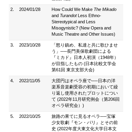
2.
2024/01/28
How Could We Make
The Mikado
and
Turandot
Less Ethno-
Stereotypical and Less
Misogynistic? (New Opera and
Music Theatre and Other Issues)
3.
2023/10/28
「怒り鎮め、私達と共に歌ひませ
う」──長門美保歌劇団による
『ミカド』日本人初演（1948年）
が目指したもの (日本比較文学会
第61回 東京支部大会)
4.
2022/11/05
大団円はオペラ座で──日本の洋
楽系音楽劇受容の初期において繰
り返し使用されたプロットについ
て (2022年11月研究例会（第206回
オペラ研究会）)
5.
2022/10/25
旅路の果てに見るオペラ──宝塚
少女歌劇『モン・パリ』とその前
史 (2022年度大東文化大学日本文