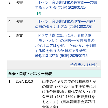
3.
著書
オペラ／音楽劇研究の最前線──共鳴
する人と社会 (共著) 2026/01/25
4.
著書
オペラ／音楽劇研究の現在──創造と
伝播のダイナミズム (共著) 2021/03
5.
論文
ドラマ『虎に翼』における挿入歌
「モン・パパ」の意味──女性法曹の
パイオニアはなぜ、〝強い女〟を揶揄
する歌を歌うのか 日本文学研究
(64),113-127頁 (単著) 2025/02/15
全件表示（32件）
学会・口頭・ポスター発表
1.
2024/11/10
山本のイギリスでの観劇体験とそ
の影響（パネル「日本洋楽史にお
ける帝国劇場：初代支配人・山本
久三郎（1874-1960）旧蔵資料を
もとに」） (日本音楽学会第75回
全国大会)