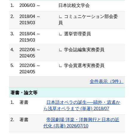
1.
2006/03 ～
日本比較文学会
2.
2018/04 ～
∟ コミュニケーション部会委
2019/03
員
3.
2018/04 ～
∟ 選挙管理委員
2019/03
4.
2022/06 ～
∟ 学会誌編集実務委員
2024/05
5.
2022/06 ～
∟ 学会賞選考実務委員
2024/05
全件表示（9件）
著書・論文等
1.
著書
日本語オペラの誕生──鷗外・逍遙か
ら浅草オペラまで (単著) 2018/07
2.
著書
帝国劇場 洋楽・洋舞興行と日本の近
代化 (共著) 2026/07/10