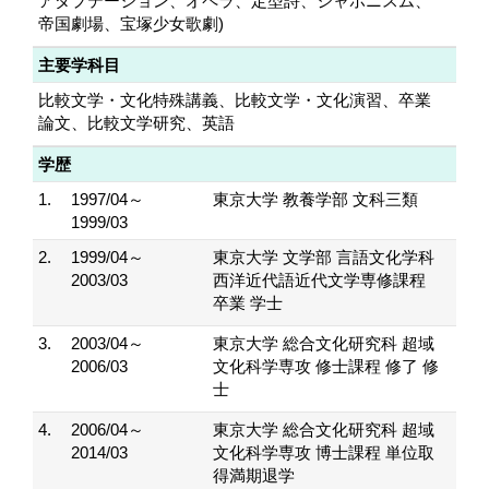
アダプテーション、オペラ、定型詩、ジャポニスム、
帝国劇場、宝塚少女歌劇)
主要学科目
比較文学・文化特殊講義、比較文学・文化演習、卒業
論文、比較文学研究、英語
学歴
1.
1997/04～
東京大学 教養学部 文科三類
1999/03
2.
1999/04～
東京大学 文学部 言語文化学科
2003/03
西洋近代語近代文学専修課程
卒業 学士
3.
2003/04～
東京大学 総合文化研究科 超域
2006/03
文化科学専攻 修士課程 修了 修
士
4.
2006/04～
東京大学 総合文化研究科 超域
2014/03
文化科学専攻 博士課程 単位取
得満期退学