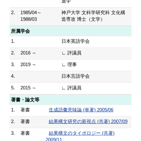
退学
2.
1985/04～
神戸大学 文科学研究科 文化構
1988/03
造専攻 博士（文学）
所属学会
1.
日本英語学会
2.
2016 ～
∟ 評議員
3.
2019 ～
∟ 理事
4.
日本言語学会
5.
2015 ～
∟ 評議員
著書・論文等
1.
著書
生成語彙意味論 (単著) 2005/06
2.
著書
結果構文研究の新視点 (共著) 2007/09
3.
著書
結果構文のタイポロジー (共著)
2009/11