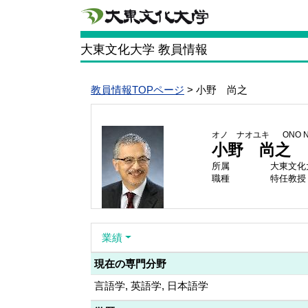
大東文化大学 教員情報
教員情報TOPページ
> 小野 尚之
オノ ナオユキ
ONO N
小野 尚之
所属
大東文化
職種
特任教授
業績
現在の専門分野
言語学, 英語学, 日本語学