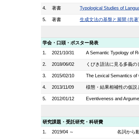
4.
著書
Typological Studies of Lang
5.
著書
生成文法の基盤と展開 (共著) 2
学会・口頭・ポスター発表
1.
2021/10/31
A Semantic Typology of Re
2.
2018/06/02
くびき語法に見る多義のし
3.
2015/02/10
The Lexical Semantics of 
4.
2013/11/09
様態・結果相補性の仮説と
5.
2012/01/12
Eventiveness and Argument
研究課題・受託研究・科研費
1.
2019/04 ～
名詞から動