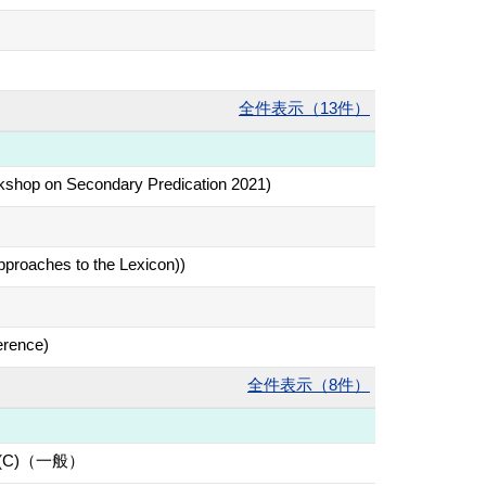
全件表示（13件）
rkshop on Secondary Predication 2021)
pproaches to the Lexicon))
erence)
全件表示（8件）
C)（一般）