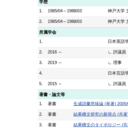
学歴
1.
1985/04～1988/03
神戸大学 
2.
1985/04～1988/03
神戸大学 
所属学会
1.
日本英語
2.
2016 ～
∟ 評議員
3.
2019 ～
∟ 理事
4.
日本言語
5.
2015 ～
∟ 評議員
著書・論文等
1.
著書
生成語彙意味論 (単著) 2005/
2.
著書
結果構文研究の新視点 (共著) 2
3.
著書
結果構文のタイポロジー (共著) 