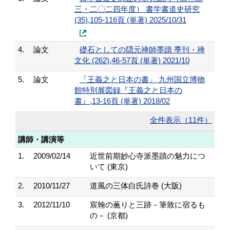
三・二〇二四年度） 書学書道史研究
(35),105-116頁 (単著) 2025/10/31
4.
論文
礎石としての隠元禅師墨蹟 季刊・禅
文化 (262),46-57頁 (単著) 2021/10
5.
論文
「王義之と日本の書」 九州国立博物
館特別展図録『王義之と日本の
書』,13-16頁 (単著) 2018/02
全件表示（11件）
講師・講演等
1.
2009/02/14
近世前期妙心寺派墨蹟の魅力につ
いて (東京)
2.
2010/11/27
道風の三体白氏詩巻 (大阪)
3.
2012/11/10
宸翰の薫りと三跡－筆致に宿るも
の－ (京都)