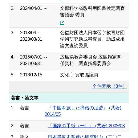
2.
2024/04/01 ～
文部科学省教科用図書検定調査
審議会 委員
3.
2013/04 ～
公益財団法人日本習字教育財団
2023/03/31
学術研究助成審査員・助成成果
論文査読委員
4.
2015/07/01 ～
広島県教育委員会 広島頼家関
2021/03/31
係資料 調査指導委員会
5.
2018/12/15
文化庁 買取協議員
全件表示（9件）
著書・論文等
1.
著書
『中国を旅した禅僧の足跡』 (共著)
2014/05
2.
著書
『画家の手紙（一）』 (共著) 2009/03
3.
論文
日本書道史関連の研究動向（二〇二