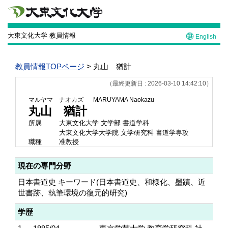
大東文化大学 教員情報
English
教員情報TOPページ
> 丸山 猶計
（最終更新日 : 2026-03-10 14:42:10）
マルヤマ ナオカズ
MARUYAMA Naokazu
丸山 猶計
所属
大東文化大学 文学部 書道学科
大東文化大学大学院 文学研究科 書道学専攻
職種
准教授
現在の専門分野
日本書道史 キーワード(日本書道史、和様化、墨蹟、近
世書跡、執筆環境の復元的研究)
学歴