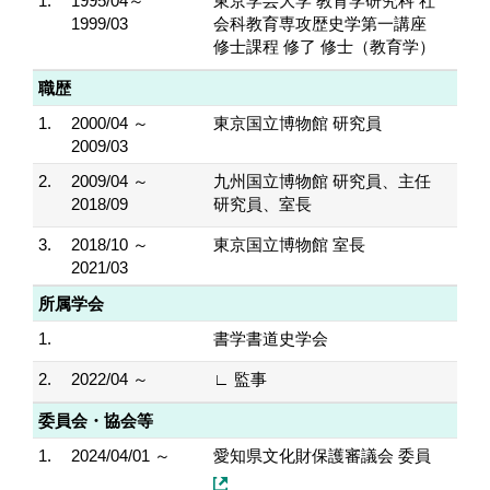
1.
1995/04～
東京学芸大学 教育学研究科 社
1999/03
会科教育専攻歴史学第一講座
修士課程 修了 修士（教育学）
職歴
1.
2000/04 ～
東京国立博物館 研究員
2009/03
2.
2009/04 ～
九州国立博物館 研究員、主任
2018/09
研究員、室長
3.
2018/10 ～
東京国立博物館 室長
2021/03
所属学会
1.
書学書道史学会
2.
2022/04 ～
∟ 監事
委員会・協会等
1.
2024/04/01 ～
愛知県文化財保護審議会 委員