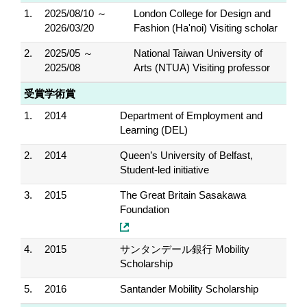
1.
2025/08/10 ～
London College for Design and
2026/03/20
Fashion (Ha'noi) Visiting scholar
2.
2025/05 ～
National Taiwan University of
2025/08
Arts (NTUA) Visiting professor
受賞学術賞
1.
2014
Department of Employment and
Learning (DEL)
2.
2014
Queen’s University of Belfast,
Student-led initiative
3.
2015
The Great Britain Sasakawa
Foundation
4.
2015
サンタンデール銀行 Mobility
Scholarship
5.
2016
Santander Mobility Scholarship