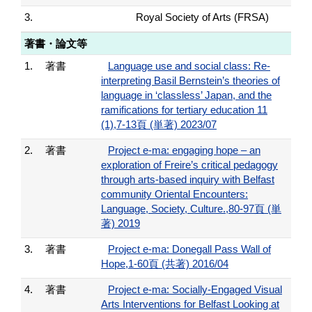
3.
Royal Society of Arts (FRSA)
著書・論文等
1.
著書
Language use and social class: Re-
interpreting Basil Bernstein’s theories of
language in ‘classless’ Japan, and the
ramifications for tertiary education 11
(1),7-13頁 (単著) 2023/07
2.
著書
Project e-ma: engaging hope – an
exploration of Freire’s critical pedagogy
through arts-based inquiry with Belfast
community Oriental Encounters:
Language, Society, Culture.,80-97頁 (単
著) 2019
3.
著書
Project e-ma: Donegall Pass Wall of
Hope,1-60頁 (共著) 2016/04
4.
著書
Project e-ma: Socially-Engaged Visual
Arts Interventions for Belfast Looking at