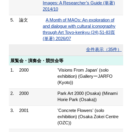
Images: A Researcher’s Guide (単著)
2014/10
5.
論文
A Month of MAOs: An exploration of
and dialogue with cultural iconography
through Art Toyo-kenkyu (24),51-83頁
(単著) 2026/07
全件表示（35件）
展覧会・演奏会・競技会等
1.
2000
'Visions From Japan' (solo
exhibition) (GalleryーJARFO
(Kyoto))
2.
2000
Park Art 2000 (Osaka) (Minami
Horie Park (Osaka))
3.
2001
'Concrete Flowers' (solo
exhibition) (Osaka Zokei Centre
(OZC))