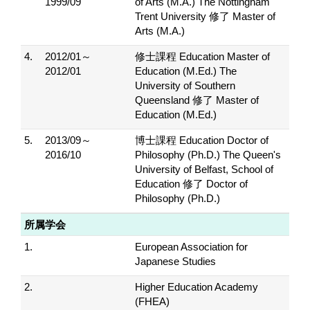
1999/09
of Arts (M.A.) The Nottingham
Trent University 修了 Master of
Arts (M.A.)
4.
2012/01～
修士課程 Education Master of
2012/01
Education (M.Ed.) The
University of Southern
Queensland 修了 Master of
Education (M.Ed.)
5.
2013/09～
博士課程 Education Doctor of
2016/10
Philosophy (Ph.D.) The Queen's
University of Belfast, School of
Education 修了 Doctor of
Philosophy (Ph.D.)
所属学会
1.
European Association for
Japanese Studies
2.
Higher Education Academy
(FHEA)