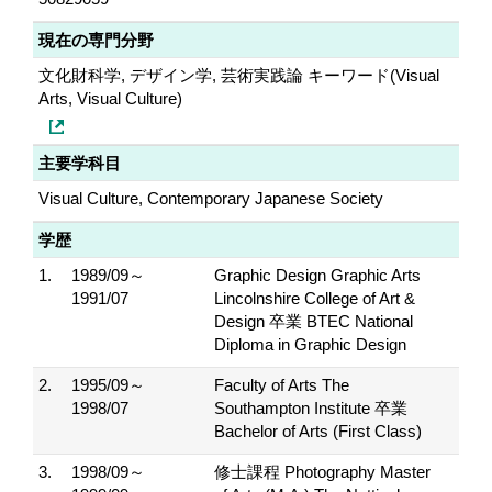
現在の専門分野
文化財科学, デザイン学, 芸術実践論 キーワード(Visual
Arts, Visual Culture)
主要学科目
Visual Culture, Contemporary Japanese Society
学歴
1.
1989/09～
Graphic Design Graphic Arts
1991/07
Lincolnshire College of Art &
Design 卒業 BTEC National
Diploma in Graphic Design
2.
1995/09～
Faculty of Arts The
1998/07
Southampton Institute 卒業
Bachelor of Arts (First Class)
3.
1998/09～
修士課程 Photography Master