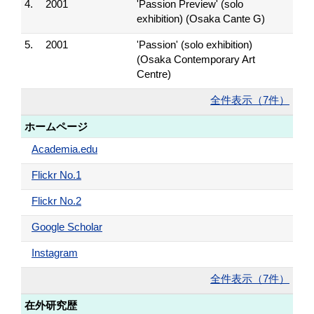
4.
2001
'Passion Preview' (solo
exhibition) (Osaka Cante G)
5.
2001
'Passion' (solo exhibition)
(Osaka Contemporary Art
Centre)
全件表示（7件）
ホームページ
Academia.edu
Flickr No.1
Flickr No.2
Google Scholar
Instagram
全件表示（7件）
在外研究歴