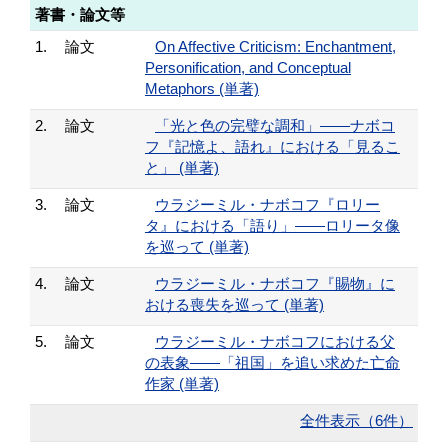
著書・論文等
1.
論文
On Affective Criticism: Enchantment,
Personification, and Conceptual
Metaphors (単著)
2.
論文
「光と色の完璧な調和」――ナボコ
フ『記憶よ、語れ』における「見るこ
と」 (単著)
3.
論文
ウラジーミル・ナボコフ『ロリー
タ』における「語り」――ロリータ像
を巡って (単著)
4.
論文
ウラジーミル・ナボコフ『賜物』に
おける喪失を巡って (単著)
5.
論文
ウラジーミル・ナボコフにおける父
の表象――「祖国」を追い求めた亡命
作家 (単著)
全件表示（6件）