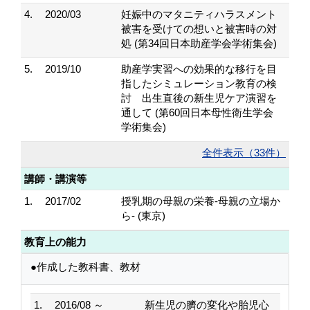
4.
2020/03
妊娠中のマタニティハラスメント
被害を受けての想いと被害時の対
処 (第34回日本助産学会学術集会)
5.
2019/10
助産学実習への効果的な移行を目
指したシミュレーション教育の検
討 出生直後の新生児ケア演習を
通して (第60回日本母性衛生学会
学術集会)
全件表示（33件）
講師・講演等
1.
2017/02
授乳期の母親の栄養-母親の立場か
ら- (東京)
教育上の能力
●作成した教科書、教材
1.
2016/08 ～
新生児の臍の変化や胎児心