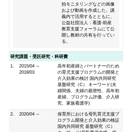
拍モニタリングなどの画像
および動画を作成した。講
義内で活用するとともに、
公益社団法人：看護-助産
教育支援フォーラムにて公
開し教材の共有を行ってい
る。
研究課題・受託研究・科研費
1.
2015/04 ～
高年初産婦とパートナーのため
2018/03
の育児支援プログラムの開発と
介入効果の検討 国内共同研究
基盤研究（C） キーワード(夫
婦関係、夫婦の親密性、高年初
産婦、プログラム評価、介入研
究、家族看護学)
2.
2020/04 ～
保育所における母乳育児支援プ
ログラム開発と介入効果の検証
国内共同研究 基盤研究（C）