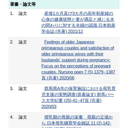
著書・論文等
1.
論文
産後1カ月及び3カ月の高年初産婦の
心身の健康状態と妻が満足と感じる夫
の関わりに対する夫婦の認識 日本助産
学会誌 (共著) 2021/12
2.
論文
Feelings of older Japanese
primiparous couples and satisfaction of
older primiparous wives with their
husbands' support during pregnancy:
Focus on the perceptions of pregnant
couples. Nursing open 7 (5),1379--1387
頁 (共著) 2020/06
3.
論文
群馬県A市の保育施設における母乳育
児支援の実態調査(原著論文) 群馬パー
ス大学紀要 (25),41--47頁 (共著)
2020/03
4.
論文
授乳期の母親の栄養 母親の立場か
ら 日本母乳哺育学会雑誌 11 (2),142-