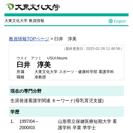
大東文化大学 教員情報
English
教員情報TOPページ
> 臼井 淳美
（最終更新日 : 2025-02-26 11:46:56）
ウスイ アツミ
USUI Atsumi
臼井 淳美
所属
大東文化大学 スポーツ・健康科学部 看護学科
職種
准教授
現在の専門分野
生涯発達看護学関連 キーワード(母乳育児支援)
学歴
1.
1997/04～
山形県立保健医療短期大学 看
2000/03
護学科 卒業 準学士