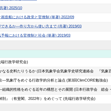
 2025/10
船における政党と官僚制 (単著) 2022/09
るか―作り方から使い方まで (共著) 2019/03
における官僚制と社会 (単著) 2019/03
先端行政学研究会)
かなる史料たりうるか (日本気象学会気象学史研究連絡会 『気象
―気象庁をめぐる行政学的分析と論点 (第3回ClimCORE勉強会)
組織的性格をめぐる近年の構想とその展開 (日本行政学会 総会・
剖』（有斐閣、2022年）をめぐって (先端行政学研究会)