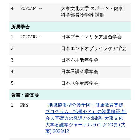
4.
2025/04 ～
大東文化大学 スポーツ・健康
科学部看護学科 講師
所属学会
1.
2020/08 ～
日本プライマリケア連合学会
2.
日本エンドオブライフケア学会
3.
日本応用老年学会
4.
日本看護科学学会
5.
日本老年看護学会
著書・論文等
1.
論文
地域協働型介護予防・健康教育支援
プログラム（協働ゼミ）の効果検証-社
会人基礎力の発達との関係- 大東文化
大学看護学ジャーナル 6 (1),2-23頁 (共
著) 2023/12