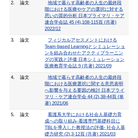
2.
論文
地域で暮らす高齢者の人生の最終段
階における医療やケアの選択に対する
思いの質的分析 日本プライマリ・ケア
連合学会誌 45 (4),108-115頁 (共著)
2022/12
3.
論文
フィジカルアセスメントにおける
Team-based Learningとシミュレーショ
ンを組み合わせたアクティブラーニン
グの実践と評価 日本シミュレーション
医療教育学会誌 9 (共著) 2021/09
4.
論文
地域で暮らす高齢者の人生の最終段
階における医療選択に関する意思表明
へ影響を与える要因の検討 日本プライ
マリ・ケア連合学会 44 (2),38-44頁 (単
著) 2021/06
5.
論文
看護系大学における社会人基礎力育
成への取り組み-看護専門基礎科目に
TBLを導入した教授法の評価- 社会人基
礎力研究 (2),3-12頁 (共著) 2021/03