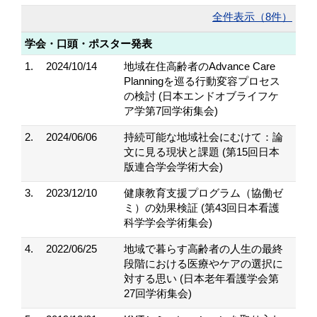
全件表示（8件）
学会・口頭・ポスター発表
1.
2024/10/14
地域在住高齢者のAdvance Care
Planningを巡る行動変容プロセス
の検討 (日本エンドオブライフケ
ア学第7回学術集会)
2.
2024/06/06
持続可能な地域社会にむけて：論
文に見る現状と課題 (第15回日本
版連合学会学術大会)
3.
2023/12/10
健康教育支援プログラム（協働ゼ
ミ）の効果検証 (第43回日本看護
科学学会学術集会)
4.
2022/06/25
地域で暮らす高齢者の人生の最終
段階における医療やケアの選択に
対する思い (日本老年看護学会第
27回学術集会)