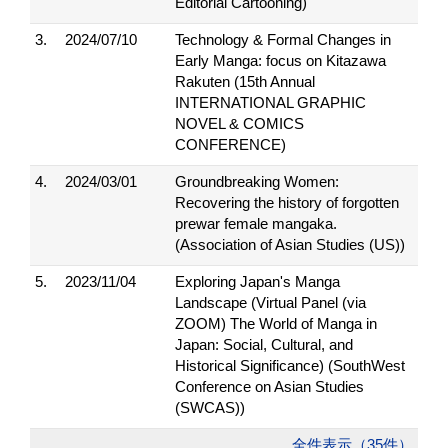
Editorial Cartooning)
3.
2024/07/10
Technology & Formal Changes in
Early Manga: focus on Kitazawa
Rakuten (15th Annual
INTERNATIONAL GRAPHIC
NOVEL & COMICS
CONFERENCE)
4.
2024/03/01
Groundbreaking Women:
Recovering the history of forgotten
prewar female mangaka.
(Association of Asian Studies (US))
5.
2023/11/04
Exploring Japan's Manga
Landscape (Virtual Panel (via
ZOOM) The World of Manga in
Japan: Social, Cultural, and
Historical Significance) (SouthWest
Conference on Asian Studies
(SWCAS))
全件表示（35件）