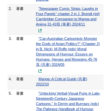
2.
著書
"Newspaper Comic Strips: Laughs in
Four Panels" chapter 2 in J. Brendt (ed)
Cambridge Companion to Manga and
Anime,31-43頁 (単著) 2024/11
3.
著書
"Can Australian Cartoonists Monster
the Gods of Asian Politics?" (Chapter 2)
in B. Nickl, M.Rolfe (eds) Moral
Dimensions of Humour: Essays on
Humans, Heroes and Monsters,45-76
頁 (共著) 2024/05
4.
著書
Manga: A Critical Guide
(共著)
2022/10
5.
著書
"Unlocking Verbal-Visual Puns in Late-
Nineteenth-Century Japanese
Cartoons." In Derrin and Burrows (eds)
The Palgrave Handbook of Humour,