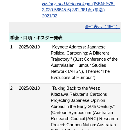
History, and Methodology.
(ISBN: 978-
3-030-56645-6),361-381頁 (単著)
2021/02
全件表示（46件）
学会・口頭・ポスター発表
1.
2025/02/19
“Keynote Address: Japanese
Political Cartooning: A Different
Trajectory.” (31st Conference of the
Australasian Humour Studies
Network (AHSN), Theme: “The
Evolutions of Humour,”)
2.
2025/02/18
“Talking Back to the West:
Kitazawa Rakuten’s Cartoons
Projecting Japanese Opinion
Abroad in the Early 20th Century.”
(Cartoon Symposium (Australian
Research Council (ARC) Research
Project: Cartoon Nation: Australian