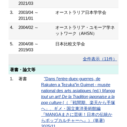
2021/03
3.
2003/04 ～
オーストラリア日本学学会
2011/01
4.
2004/02 ～
オーストラリア・ユモーア学ネ
ットワーク（AHSN）
5.
2004/08 ～
日本比較文学会
2019/03
全件表示（11件）
著書・論文等
1.
著書
"Dans l’entre-duex-guerres, de
Rakuten a Tezuka”in Guimet - musée
national des arts asiatiques (ed.)
Manga
tout un art! De la Tradition japonaise a la
pop culture
(（「戦間期、楽天から手塚
へ」、ギメ・国立東洋美術館編
『MANGAまさに芸術！日本の伝統か
らポップカルチャーへ』） (単著)
2025/11