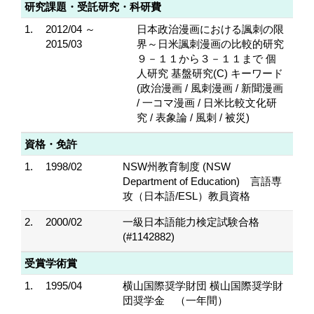
研究課題・受託研究・科研費
1.
2012/04 ～
日本政治漫画における諷刺の限
2015/03
界～日米諷刺漫画の比較的研究
９－１１から３－１１まで 個
人研究 基盤研究(C) キーワード
(政治漫画 / 風刺漫画 / 新聞漫画
/ 一コマ漫画 / 日米比較文化研
究 / 表象論 / 風刺 / 被災)
資格・免許
1.
1998/02
NSW州教育制度 (NSW
Department of Education) 言語専
攻（日本語/ESL）教員資格
2.
2000/02
一級日本語能力検定試験合格
(#1142882)
受賞学術賞
1.
1995/04
横山国際奨学財団 横山国際奨学財
団奨学金 （一年間）