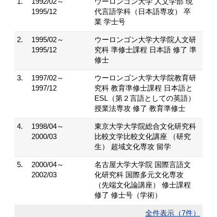
1.
1992/02～
ウーロンゴン大学 人文学部 現
1995/12
代言語学科（日本語専攻） 卒
業 学士号
2.
1995/02～
ウーロンゴン大学大学院人文研
1995/12
究科 準修士課程 日本語 修了 準
修士
3.
1997/02～
ウーロンゴン大学大学院教育研
1997/12
究科 教育準修士課程 日本語と
ESL（第２言語としての英語）
授業法専攻 修了 教育準修士
4.
1998/04～
東京大学大学院総合文化研究科
2000/03
比較文学比較文化講座 （研究
生） 超域文化専攻 留学
5.
2000/04～
名古屋大学大学院 国際言語文
2002/03
化研究科 国際多元文化専攻
（先端文化論講座） 修士課程
修了 修士号（学術）
全件表示（7件）