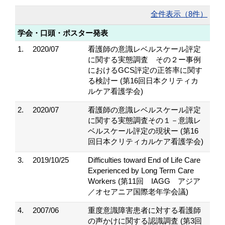
全件表示（8件）
学会・口頭・ポスター発表
1.
2020/07
看護師の意識レベルスケール評定
に関する実態調査 その２ー事例
におけるGCS評定の正答率に関す
る検討ー (第16回日本クリティカ
ルケア看護学会)
2.
2020/07
看護師の意識レベルスケール評定
に関する実態調査その１－意識レ
ベルスケール評定の現状ー (第16
回日本クリティカルケア看護学会)
3.
2019/10/25
Difficulties toward End of Life Care
Experienced by Long Term Care
Workers (第11回 IAGG アジア
／オセアニア国際老年学会議)
4.
2007/06
重度意識障害患者に対する看護師
の声かけに関する認識調査 (第3回