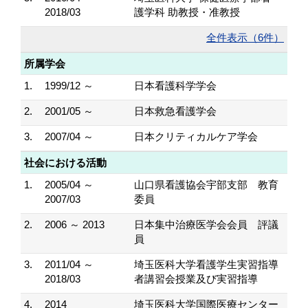
2018/03
護学科 助教授・准教授
全件表示（6件）
所属学会
1.
1999/12 ～
日本看護科学学会
2.
2001/05 ～
日本救急看護学会
3.
2007/04 ～
日本クリティカルケア学会
社会における活動
1.
2005/04 ～
山口県看護協会宇部支部 教育
2007/03
委員
2.
2006 ～ 2013
日本集中治療医学会会員 評議
員
3.
2011/04 ～
埼玉医科大学看護学生実習指導
2018/03
者講習会授業及び実習指導
4.
2014
埼玉医科大学国際医療センター