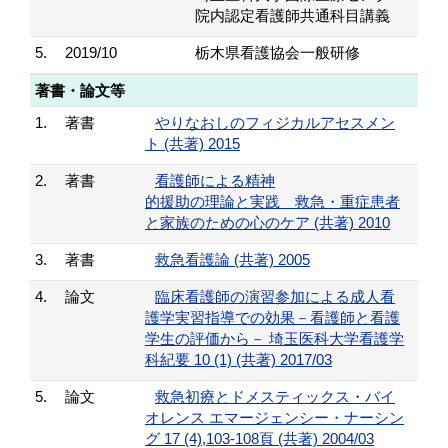
院内認定看護師共通科目講義
5.
2019/10
栃木県看護協会一般研修
著書・論文等
1.
著書
やりなおしのフィジカルアセスメン
ト (共著) 2015
2.
著書
看護師による精神
的援助の理論と実践 救急・重症患者
と家族のための心のケア (共著) 2010
3.
著書
救急看護論 (共著) 2005
4.
論文
臨床看護師の演習参加による成人看
護学実習指導での効果－看護師と看護
学生の評価から－ 埼玉医科大学看護学
科紀要 10 (1) (共著) 2017/03
5.
論文
救急初療とドメスティックス・バイ
オレンス エマージェンシー・ナーシン
グ 17 (4),103-108頁 (共著) 2004/03