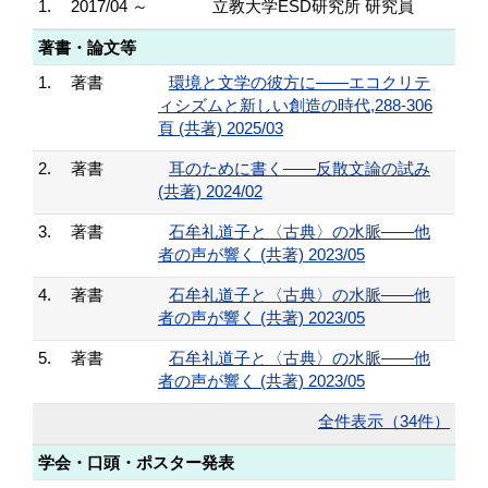
1.
2017/04 ～
立教大学ESD研究所 研究員
著書・論文等
1.
著書
環境と文学の彼方に――エコクリテ
ィシズムと新しい創造の時代,288-306
頁 (共著) 2025/03
2.
著書
耳のために書く――反散文論の試み
(共著) 2024/02
3.
著書
石牟礼道子と〈古典〉の水脈――他
者の声が響く (共著) 2023/05
4.
著書
石牟礼道子と〈古典〉の水脈――他
者の声が響く (共著) 2023/05
5.
著書
石牟礼道子と〈古典〉の水脈――他
者の声が響く (共著) 2023/05
全件表示（34件）
学会・口頭・ポスター発表