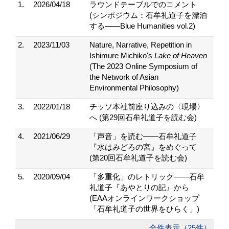
1.
2026/04/18
ラウンドテーブルでのコメント
(シンポジウム：石牟礼道子を漂泊
する——Blue Humanities vol.2)
2.
2023/11/03
Nature, Narrative, Repetition in
Ishimure Michiko's
Lake of Heaven
(The 2023 Online Symposium of
the Network of Asian
Environmental Philosophy)
3.
2022/01/18
チッソ本社前座り込みの〈現場〉
へ (第29回石牟礼道子を読む会)
4.
2021/06/29
「声音」を読む――石牟礼道子
『水はみどろの宮』をめぐって
(第20回石牟礼道子を読む会)
5.
2020/09/04
「多重化」のレトリック——石牟
礼道子『あやとりの記』から
(EAAオンラインワークショップ
「石牟礼道子の世界をひらく」)
全件表示（25件）