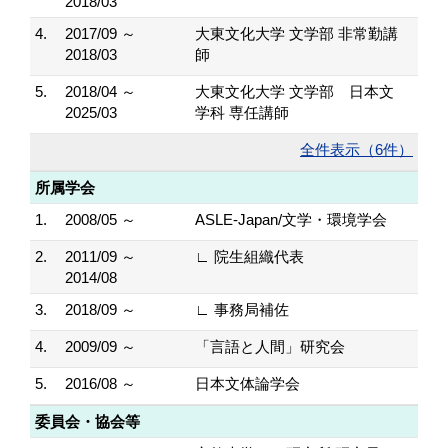
2018/03
4.
2017/09 ～
大東文化大学 文学部 非常勤講
2018/03
師
5.
2018/04 ～
大東文化大学 文学部 日本文
2025/03
学科 専任講師
全件表示（6件）
所属学会
1.
2008/05 ～
ASLE-Japan/文学・環境学会
2.
2011/09 ～
∟ 院生組織代表
2014/08
3.
2018/09 ～
∟ 事務局補佐
4.
2009/09 ～
「言語と人間」研究会
5.
2016/08 ～
日本文体論学会
委員会・協会等