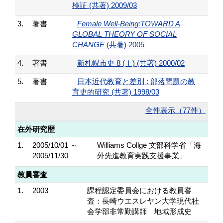
検証 (共著) 2009/03
3.
著書
Female Well-Being:TOWARD A
GLOBAL THEORY OF SOCIAL
CHANGE
(共著) 2005
4.
著書
新札幌市史 8 (Ⅰ) (共著) 2000/02
5.
著書
日本近代教育と差別 : 部落問題の教
育史的研究 (共著) 1998/03
全件表示（77件）
在外研究歴
1.
2005/10/01 ～
Williams Collge 文部科学省「海
2005/11/30
外先進教育実践支援事業」
教員審査
1.
2003
課程認定委員会における教員審
査：長崎ウエスレヤン大学現代社
会学部非常勤講師 地域形成史