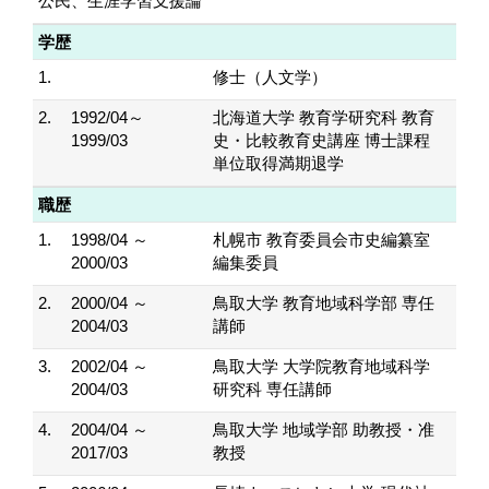
公民、生涯学習支援論
学歴
1.
修士（人文学）
2.
1992/04～
北海道大学 教育学研究科 教育
1999/03
史・比較教育史講座 博士課程
単位取得満期退学
職歴
1.
1998/04 ～
札幌市 教育委員会市史編纂室
2000/03
編集委員
2.
2000/04 ～
鳥取大学 教育地域科学部 専任
2004/03
講師
3.
2002/04 ～
鳥取大学 大学院教育地域科学
2004/03
研究科 専任講師
4.
2004/04 ～
鳥取大学 地域学部 助教授・准
2017/03
教授