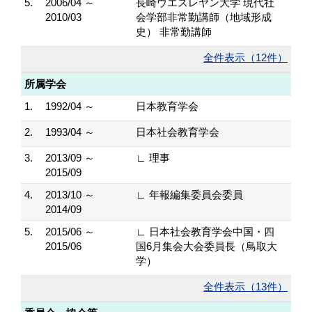
5.
2006/04 ～
長崎ウエスレヤン大学 現代社
2010/03
会学部非常勤講師（地域形成
史） 非常勤講師
全件表示（12件）
所属学会
1.
1992/04 ～
日本教育学会
2.
1993/04 ～
日本社会教育学会
3.
2013/09 ～
∟ 理事
2015/09
4.
2013/10 ～
∟ 年報編集委員会委員
2014/09
5.
2015/06 ～
∟ 日本社会教育学会中国・四
2015/06
国6月集会大会委員長（鳥取大
学）
全件表示（13件）