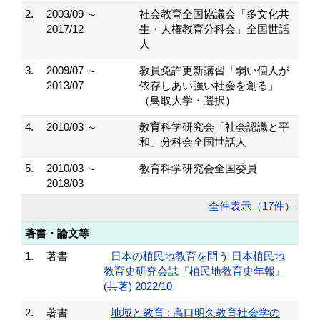
2.
2003/09 ～
社会教育全国協議会「多文化共
2017/12
生・人権教育分科会」全国世話
人
3.
2009/07 ～
教員免許更新講習「弱い個人が
2013/07
依存しあい強い社会を創る」
（鳥取大学・選択）
4.
2010/03 ～
教育科学研究会「社会認識と平
和」分科会全国世話人
5.
2010/03 ～
教育科学研究会全国委員
2018/03
全件表示（17件）
著書・論文等
1.
著書
日本の植民地教育を問う 日本植民地
教育史研究会誌『植民地教育史年報』
(共著) 2022/10
2.
著書
地域と教育 : 高口明久教育社会学の