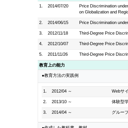
1.
2014/07/20
Price Discrimination unde
on Globalization and Regi
2.
2014/06/15
Price Discrimination und
3.
2012/11/18
Third-Degree Price Dis
4.
2012/10/07
Third-Degree Price Dis
5.
2011/11/26
Third-Degree Price Dis
教育上の能力
●教育方法の実践例
1.
2012/04 ～
Webサ
2.
2013/10 ～
体験型
3.
2014/04 ～
グルー
●作成した教科書、教材