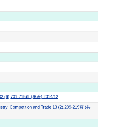
 82 (6),701-715頁 (単著) 2014/12
dustry, Competition and Trade 13 (2),209-219頁 (共