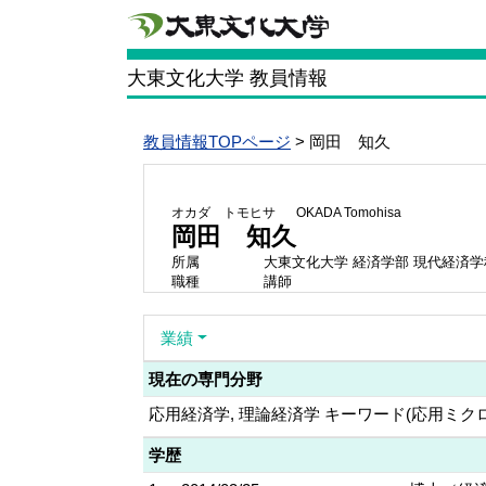
大東文化大学 教員情報
教員情報TOPページ
> 岡田 知久
オカダ トモヒサ
OKADA Tomohisa
岡田 知久
所属
大東文化大学 経済学部 現代経済学
職種
講師
業績
現在の専門分野
応用経済学, 理論経済学 キーワード(応用ミク
学歴