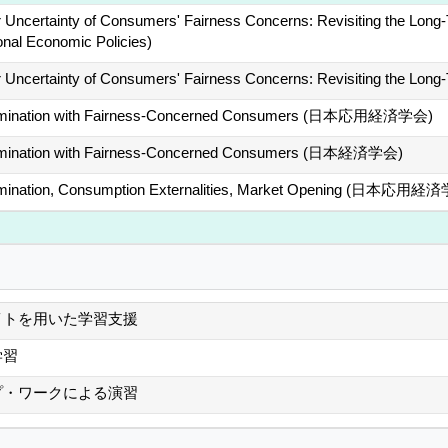
r Uncertainty of Consumers' Fairness Concerns: Revisiting the Long-T
onal Economic Policies)
er Uncertainty of Consumers' Fairness Concerns: Revisiting the 
crimination with Fairness-Concerned Consumers (日本応用経済学会)
crimination with Fairness-Concerned Consumers (日本経済学会)
crimination, Consumption Externalities, Market Opening (日本応用経
イトを用いた学習支援
学習
プ・ワークによる演習