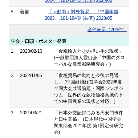
2024』,181-184頁 (共著) 2024/05
5.
著書
「＜動向＞対外貿易」 『中国年鑑
2023』,181-184頁 (共著) 2023/05
全件表示（204件）
学会・口頭・ポスター発表
1.
2023/02/13
「食糧輸入とその担い手の現状」
(一般財団法人霞山会「中国のグロ
ーバルな農業戦略研究会」)
2.
2022/11/05
「食糧貿易の動向と今後の見通
し」 (中国経済経営学会2022年度
全国大会共通論題・国際シンポジ
ウム「世界的な穀物価格高騰の下
での中国農業の現状と対応」)
3.
2021/03/21
「日本外交記録にみる天安門事件
と日中関係」 (日本現代中国学会
関東部会2021年度 第1回定例研究
会)