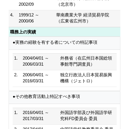
2002/09
（北京市）
4.
1999/12 ～
華南農業大学 経済貿易学院
2000/06
（広東省広州市）
職務上の実績
●実務の経験を有する者についての特記事項
1.
2004/04/01 ～
外務省（在広州日本国総領
2006/03/31
事館専門調査員）
2.
2006/04/01 ～
独立行政法人日本貿易振興
2016/03/31
機構（ジェトロ）
●その他教育活動上特記すべき事項
1.
2016/04/01 ～
外国語学部及び外国語学研
2017/03/31
究科FD委員会 委員