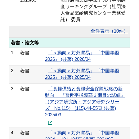
査ワーキンググループ（社団法
人食品需給研究センター業務受
託） 委員
全件表示（10件）
著書・論文等
1.
著書
「＜動向＞対外貿易」 『中国年鑑
2026』 (共著) 2026/04
2.
著書
「＜動向＞対外貿易」 『中国年鑑
2025』 (共著) 2025/04
3.
著書
「食糧供給と食糧安全保障戦略の新
動向」 『習近平指導部３期目の試練』
（アジア研究所・アジア研究シリー
ズ No.115） (115),44-55頁 (共著)
2025/03
4.
著書
「＜動向＞対外貿易」 『中国年鑑