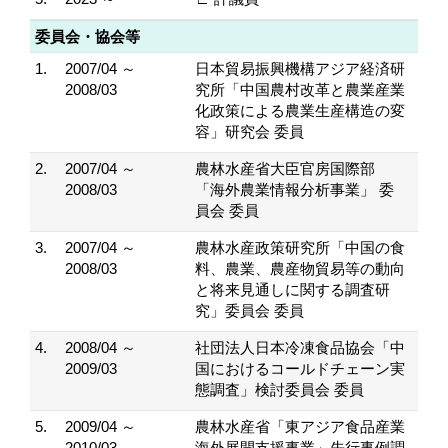
委員会・協会等
1.
2007/04 ～
日本貿易振興機構アジア経済研
2008/03
究所「中国農村改革と農業産業
化政策による農業生産構造の変
容」研究会 委員
2.
2007/04 ～
農林水産省大臣官房国際部
2008/03
「海外農業情報分析事業」 委
員会 委員
3.
2007/04 ～
農林水産政策研究所「中国の食
2008/03
料、農業、農産物貿易等の動向
と将来見通しに関する調査研
究」委員会 委員
4.
2008/04 ～
社団法人日本冷凍食品協会「中
2009/03
国におけるコールドチェーン実
態調査」検討委員会 委員
5.
2009/04 ～
農林水産省「東アジア食品産業
2010/03
海外展開支援事業」先行事例調