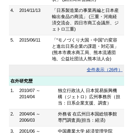
4.
2014/11/13
「日系製造業の事業再編と日本産
輸出食品の商流」 (三重・河南経
済交流会、四日市商工会議所、ジ
ェトロ三重)
5.
2015/06/11
「“モノづくり大国・中国”の変容
と進出日系企業の課題・対応策」
(熊本市農水商工局、熊本流通団
地、公益社団法人熊本法人会)
全件表示（26件）
在外研究歴
1.
2010/07 ～
独立行政法人 日本貿易振興機
2014/04
構（ジェトロ）広州事務所（担
当：日系企業支援、調査）
2.
2004/04 ～
外務省 在広州日本国総領事館
2006/03
専門調査員(担当：経済)
3.
2001/06 ～
中国農業大学 経済管理学院