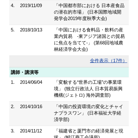
4.
2019/11/09
「中国都市部における 日本産食品
の潜在的市場」 (日本国際地域開
発学会2019年度秋季大会)
5.
2018/10/13
「中国における食料品・飲料の産
業内貿易 -東アジア諸国との貿易
に焦点を当てて-」 (第68回地域農
林経済学会大会)
全件表示（17件）
講師・講演等
1.
2014/06/04
「変貌する“世界の工場”の事業環
境」 (独立行政法人 日本貿易振興
機構(ジェトロ) 海外調査部)
2.
2014/10/16
「中国の投資環境の変化とチャイ
ナプラスワン」 (日本福祉大学経
済学部)
3.
2014/11/12
「福建省と厦門市の経済発展と現
状」 (鯖江商工会議所)