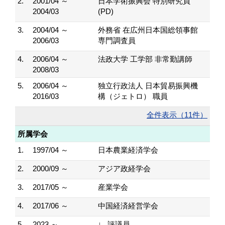
2.
2001/04 ～
日本学術振興会 特別研究員
2004/03
(PD)
3.
2004/04 ～
外務省 在広州日本国総領事館
2006/03
専門調査員
4.
2006/04 ～
法政大学 工学部 非常勤講師
2008/03
5.
2006/04 ～
独立行政法人 日本貿易振興機
2016/03
構（ジェトロ） 職員
全件表示（11件）
所属学会
1.
1997/04 ～
日本農業経済学会
2.
2000/09 ～
アジア政経学会
3.
2017/05 ～
産業学会
4.
2017/06 ～
中国経済経営学会
5.
2023 ～
∟ 評議員