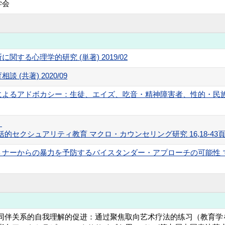
学会
する心理学的研究 (単著) 2019/02
(共著) 2020/09
によるアドボカシー：生徒、エイズ、吃音・精神障害者、性的・民
：
クシュアリティ教育 マクロ・カウンセリング研究 16,18-43頁 (単著
ーからの暴力を予防するバイスタンダー・アプローチの可能性 マクロ・
同伴关系的自我理解的促进： 通过聚焦取向艺术疗法的练习（教育