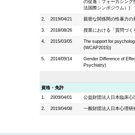
の促進： フォーカシン
法国際シンポジウム）)
2.
2019/04/21
親密な関係間の性暴力の 
3.
2018/08/26
授業における「質問づく
4.
2015/03/05
The support for psycholog
(WCAP2015))
5.
2014/09/14
Gender Difference of Effe
Psychiatry)
資格・免許
1.
2009/04/01
公益財団法人日本臨床心
2.
2019/04/08
一般財団法人日本心理研