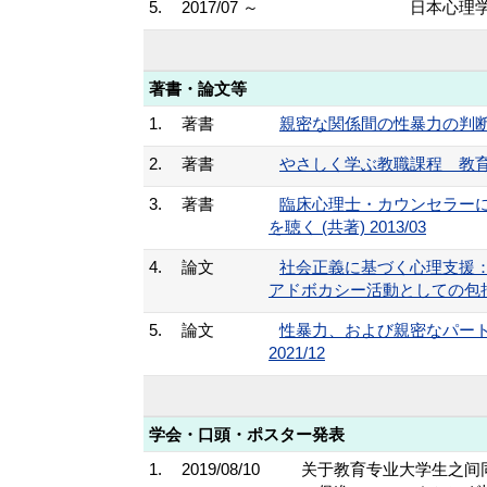
5.
2017/07 ～
日本心理
著書・論文等
1.
著書
親密な関係間の性暴力の判断に関
2.
著書
やさしく学ぶ教職課程 教育相談 
3.
著書
臨床心理士・カウンセラー
を聴く (共著) 2013/03
4.
論文
社会正義に基づく心理支援
アドボカシー活動としての包括的セ
5.
論文
性暴力、および親密なパートナ
2021/12
学会・口頭・ポスター発表
1.
2019/08/10
关于教育专业大学生之间