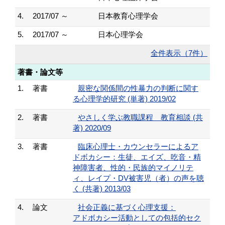
4.
2017/07 ～
日本教育心理学会
5.
2017/07 ～
日本心理学会
全件表示（7件）
著書・論文等
1.
著書
親密な関係間の性暴力の判断に関す
る心理学的研究 (単著) 2019/02
2.
著書
やさしく学ぶ教職課程 教育相談 (共
著) 2020/09
3.
著書
臨床心理士・カウンセラーによるア
ドボカシー：生徒、エイズ、吃音・精
神障害者、性的・民族的マイノリテ
ィ、レイプ・DV被害児（者）の声を聴
く (共著) 2013/03
4.
論文
社会正義に基づく心理支援：
アドボカシー活動としての包括的セク