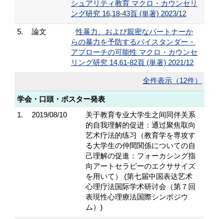
シュアリティ教育 マクロ・カウンセリ
ング研究 16,18-43頁 (単著) 2023/12
5.
論文
性暴力、および親密なパートナーか
らの暴力を予防するバイスタンダー・
アプローチの可能性 マクロ・カウンセ
リング研究 14,61-82頁 (単著) 2021/12
全件表示（12件）
学会・口頭・ポスター発表
1.
2019/08/10
关于教育专业大学生之间同伴关系
的自我理解的促进： 通过聚焦取向
艺术疗法的练习（教育学を専攻す
る大学生の仲間関係についての自
己理解の促進： フォーカシング指
向アートセラピーのエクササイズ
を用いて） (第七届中国表达艺术
心理疗法国际学术研讨会（第７回
表現性心理療法国際シンポジウ
ム）)