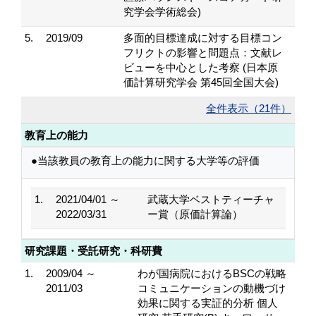
究学会学術総会)
5.
2019/09
多面的目標達成に対する目標コン
フリクトの影響と問題点：文献レ
ビューを中心とした考察 (日本原
価計算研究学会 第45回全国大会)
全件表示（21件）
教育上の能力
●当該教員の教育上の能力に関する大学等の評価
1.
2021/04/01 ～
武蔵大学ベストティーチャ
2022/03/31
ー賞（原価計算論）
研究課題・受託研究・科研費
1.
2009/04 ～
わが国病院におけるBSCの戦略
2011/03
コミュニケーションの動機づけ
効果に関する実証的分析 個人