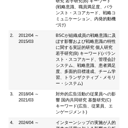
研究 若手研究(B) キーワード
(戦略意識、職員満足度、バラ
ンスト・スコアカード、戦略コ
ミュニケーション、内発的動機
づけ)
2.
2012/04 ～
BSCが組織成員の戦略意識に及
2015/03
ぼす影響および戦略意識の特性
に関する実証的研究 個人研究
若手研究(B) キーワード(バラン
スト・スコアカード、管理会計
システム、戦略意識、患者満足
度、多面的目標達成、チーム学
習、トランザクティブ・メモリ
ー・システム)
3.
2018/04 ～
対外的広告活動の従業員への影
2021/03
響 国内共同研究 基盤研究(C)
キーワード(広告、従業員、エ
ンゲージメント)
4.
2024/04 ～
インターンシップの実施が人的