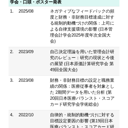
学会・口頭・ポスター発表
1.
2025/08
ネガティブなフィードバックの頻
度と財務・非財務目標達成に対す
る統制的動機づけの関係：上司に
よる自律支援環境の影響 (日本管
理会計学会2025年度年次全国大
会)
2.
2023/09
自己決定理論を用いた管理会計研
究のレビュー：研究の現状と今後
の展望 (日本原価計算研究学会 第
49回全国大会)
3.
2023/08
財務・非財務目標の設定と職務業
績の関係：医療従事者を対象とし
た 2期間データを用いた分析 (第
20回日本医療バランスト・スコア
カード研究学会学術総会)
4.
2022/10
自律的・統制的動機づけに対する
目標設定要因の影響 (第19回日本
医療バランスト・スコアカード研