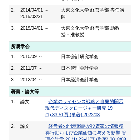
2.
2014/04/01 ～
大東文化大学 経営学部 専任講
2019/03/31
師
3.
2019/04/01 ～
大東文化大学 経営学部 助教
授・准教授
所属学会
1.
2010/09 ～
日本会計研究学会
2.
2011/07 ～
日本管理会計学会
3.
2012/04 ～
日本経済会計学会
著書・論文等
1.
論文
企業のライセンス戦略と自発的開示
現代ディスクロージャー研究 19
(1),33-51頁 (単著) 2022/03
2.
論文
経営者の開示戦略が投資家の情報獲
得行動および企業価値に与える影響 管
理会計学 26 (1),23-41頁 (単著) 2018/03