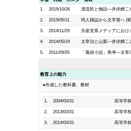
1.
2019/10/26
漂流民と物語―井伏鱒二
2.
2019/05/11
同人雑誌から文学賞へ (
3.
2014/11/29
共産党系メディアにおける
4.
2014/05/24
太宰治と山梨―井伏鱒二と
5.
2011/09/25
「風俗小説」再考―太宰治
教育上の能力
●作成した教科書、教材
1.
2004/03/31
高等学
2.
2013/03/31
高等学
3.
2014/03/31
高等学