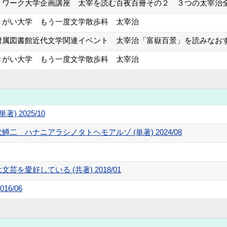
トワーク大学企画講座 太宰を読む百夜百冊その２ ３つの太宰治
きがい大学 もう一度文学散歩科 太宰治
附属図書館近代文学関連イベント 太宰治「富嶽百景」を読みなお
きがい大学 もう一度文学散歩科 太宰治
 2025/10
二 ハナニアラシノタトヘモアルゾ (単著) 2024/08
を愛好している (共著) 2018/01
16/06