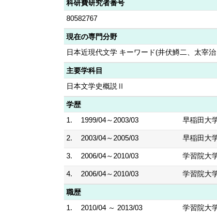
科研費研究者番号
80582767
現在の専門分野
日本近現代文学 キーワード(井伏鱒二、太宰治
主要学科目
日本文学史概説Ⅱ
学歴
1.
1999/04～2003/03
早稲田大学
2.
2003/04～2005/03
早稲田大学
3.
2006/04～2010/03
学習院大学
4.
2006/04～2010/03
学習院大学
職歴
1.
2010/04 ～ 2013/03
学習院大学