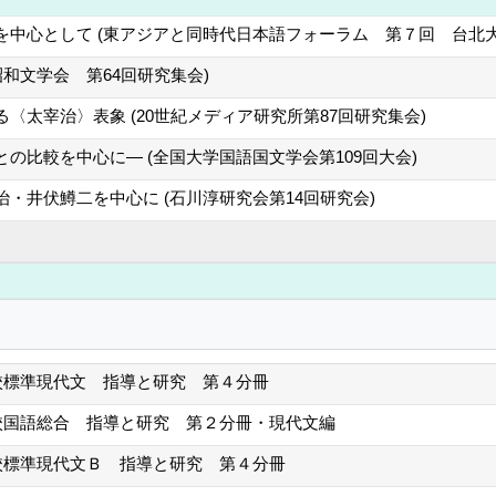
を中心として (東アジアと同時代日本語フォーラム 第７回 台北大
昭和文学会 第64回研究集会)
〈太宰治〉表象 (20世紀メディア研究所第87回研究集会)
の比較を中心に― (全国大学国語国文学会第109回大会)
・井伏鱒二を中心に (石川淳研究会第14回研究会)
校標準現代文 指導と研究 第４分冊
校国語総合 指導と研究 第２分冊・現代文編
校標準現代文Ｂ 指導と研究 第４分冊