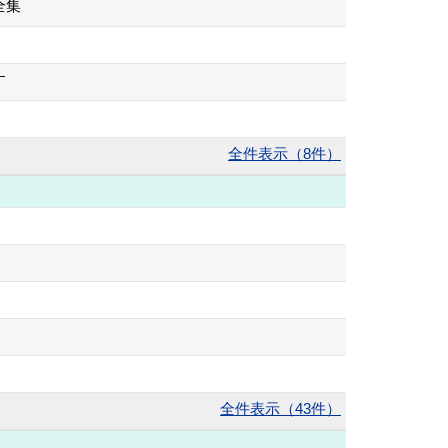
全集
す
全件表示（8件）
全件表示（43件）