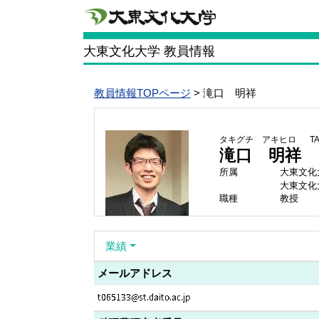
大東文化大学 教員情報
教員情報TOPページ
> 滝口 明祥
タキグチ アキヒロ
TA
滝口 明祥
所属
大東文化
大東文化
職種
教授
業績
メールアドレス