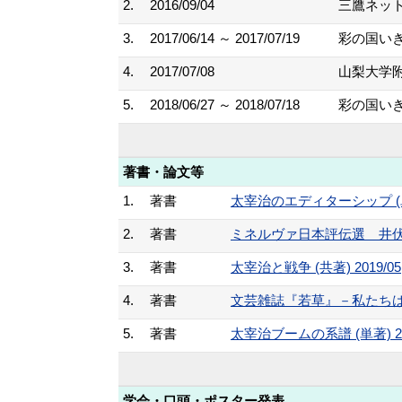
2.
2016/09/04
三鷹ネッ
3.
2017/06/14 ～ 2017/07/19
彩の国い
4.
2017/07/08
山梨大学
5.
2018/06/27 ～ 2018/07/18
彩の国い
著書・論文等
1.
著書
太宰治のエディターシップ (単著)
2.
著書
ミネルヴァ日本評伝選 井伏鱒
3.
著書
太宰治と戦争 (共著) 2019/05
4.
著書
文芸雑誌『若草』－私たちは文芸
5.
著書
太宰治ブームの系譜 (単著) 20
学会・口頭・ポスター発表