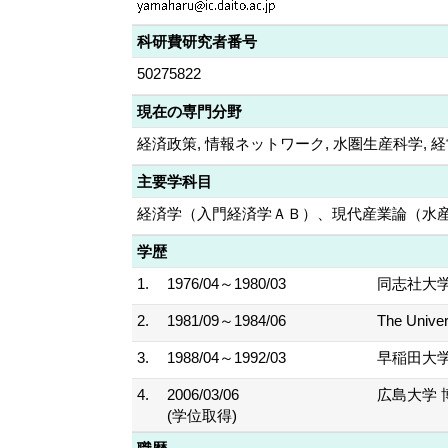
科研費研究者番号
50275822
現在の専門分野
経済政策, 情報ネットワーク, 水圏生産科学,
主要学科目
経済学（入門経済学ＡＢ）、現代産業論（水
学歴
1.
1976/04～1980/03
同志社大学
2.
1981/09～1984/06
The Univ
3.
1988/04～1992/03
早稲田大学
4.
2006/03/06
広島大学
(学位取得)