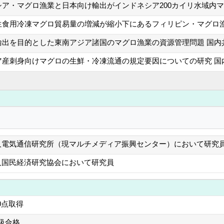
シア・マグロ漁業と日本向け輸出がインドネシア200カイリ水域内
生食用冷凍マグロ貿易量の増減が縮小下にあるフィリピン・マグロ漁
出を目的とした東南アジア諸国のマグロ漁業の資源管理問題 国内共同
ア産刺身向けマグロの生鮮・冷凍流通の規定要因についての研究 国内
人電気通信研究所（現マルチメディア振興センター）において研究
人国民経済研究協会において研究員
60点取得
級合格