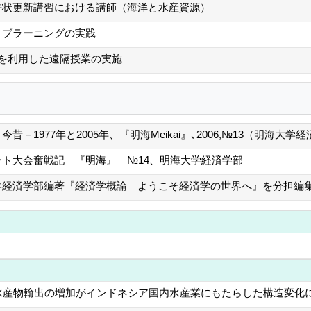
許状更新講習における講師（海洋と水産資源）
ィブラーニングの実践
baを利用した遠隔授業の実施
今昔－1977年と2005年、『明海Meikai』､2006,№13（明海大
ート大会奮戦記 『明海』 №14、明海大学経済学部
学経済学部編著『経済学概論 ようこそ経済学の世界へ』を分担編集
水産物輸出の増加がインドネシア国内水産業にもたらした構造変化に