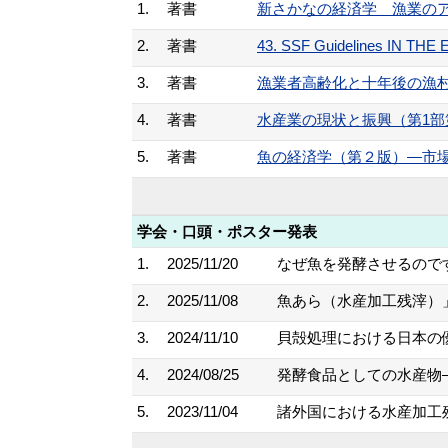
1.
著書
新さかなの経済学 漁業のアポリア
2.
著書
43. SSF Guidelines IN 
3.
著書
漁業者高齢化と十年後の漁村,1-2
4.
著書
水産業の現状と振興（第1部第3章第
5.
著書
魚の経済学（第２版）―市場メカ
学会・口頭・ポスター発表
1.
2025/11/20
なぜ魚を発酵させるのです
2.
2025/11/08
魚あら（水産加工残滓）」
3.
2024/11/10
貝殻処理における日本の優
4.
2024/08/25
発酵食品としての水産物―
5.
2023/11/04
諸外国における水産加工残