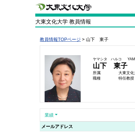
大東文化大学 教員情報
教員情報TOPページ
> 山下 東子
ヤマシタ ハルコ
YAM
山下 東子
所属
大東文化
職種
特任教授
業績
メールアドレス