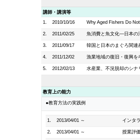
講師・講演等
1.
2010/10/16
Why Aged Fishers Do No
2.
2011/02/25
魚消費と魚文化―日本の消
3.
2011/09/17
韓国と日本のまぐろ関連産
4.
2011/12/02
漁業地域の復旧・復興を考
5.
2012/02/13
水産業、不況脱却のシナリ
教育上の能力
●教育方法の実践例
1.
2013/04/01 ～
インタ
2.
2013/04/01 ～
授業評