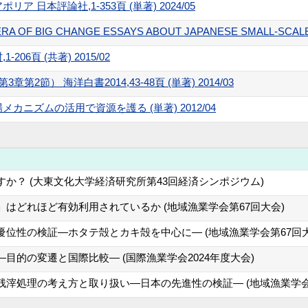
 日本評論社,1-353頁 (単著) 2024/05
THE ERA OF BIG CHANGE ESSAYS ABOUT JAPANESE SMALL-SCAL
06頁 (共著) 2015/02
2節） 海洋白書2014,43-48頁 (単著) 2014/03
ニズムの活用で資源を護る (単著) 2012/04
か？ (大東文化大学経済研究所第43回経済シンポジウム)
はどれほど有効利用されているか (地域漁業学会第67回大会)
位性の検証―ホタテ殻とカキ殻を中心に― (地域漁業学会第67回大
目的の変遷と国際比較― (国際漁業学会2024年度大会)
滓処理の考え方と取り扱い―日本の先進性の検証― (地域漁業学会