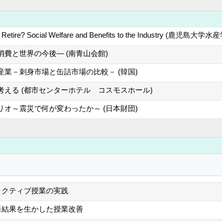
t Retire? Social Welfare and Benefits to the Industry (鹿児島大学
費と世界の今後― (南青山会館)
業－刺身市場と缶詰市場の比較－ (韓国)
える (都市センターホテル コスモスホール)
オ～震災で何が変わったか～ (日本財団)
ラクティブ授業の実践
価結果を生かした授業改善