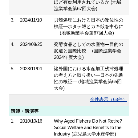
ほど有効利用されているか (地域
漁業学会第67回大会)
3.
2024/11/10
貝殻処理における日本の優位性の
検証―ホタテ殻とカキ殻を中心に
― (地域漁業学会第67回大会)
4.
2024/08/25
発酵食品としての水産物―目的の
変遷と国際比較― (国際漁業学会
2024年度大会)
5.
2023/11/04
諸外国における水産加工残滓処理
の考え方と取り扱い―日本の先進
性の検証― (地域漁業学会第65回
大会)
全件表示（63件）
講師・講演等
1.
2010/10/16
Why Aged Fishers Do Not Retire?
Social Welfare and Benefits to the
Industry (鹿児島大学水産学部)