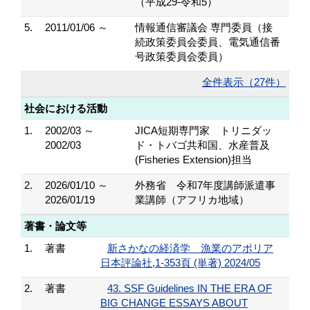
（平成29-令和5）
5.
2011/01/06 ～
情報通信審議会 専門委員（接
続政策委員会委員、電気通信番
号政策委員会委員）
全件表示（27件）
社会における活動
1.
2002/03 ～
JICA短期専門家 トリニダッ
2002/03
ド・トバゴ共和国、水産普及
(Fisheries Extension)担当
2.
2026/01/10 ～
外務省 令和7年度講師派遣事
2026/01/19
業講師（アフリカ地域）
著書・論文等
1.
著書
新さかなの経済学 漁業のアポリア
日本評論社,1-353頁 (単著) 2024/05
2.
著書
43. SSF Guidelines IN THE ERA OF
BIG CHANGE ESSAYS ABOUT