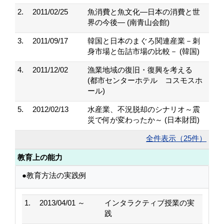
2.
2011/02/25
魚消費と魚文化―日本の消費と世
界の今後― (南青山会館)
3.
2011/09/17
韓国と日本のまぐろ関連産業－刺
身市場と缶詰市場の比較－ (韓国)
4.
2011/12/02
漁業地域の復旧・復興を考える
(都市センターホテル コスモスホ
ール)
5.
2012/02/13
水産業、不況脱却のシナリオ～震
災で何が変わったか～ (日本財団)
全件表示（25件）
教育上の能力
●教育方法の実践例
1.
2013/04/01 ～
インタラクティブ授業の実
践