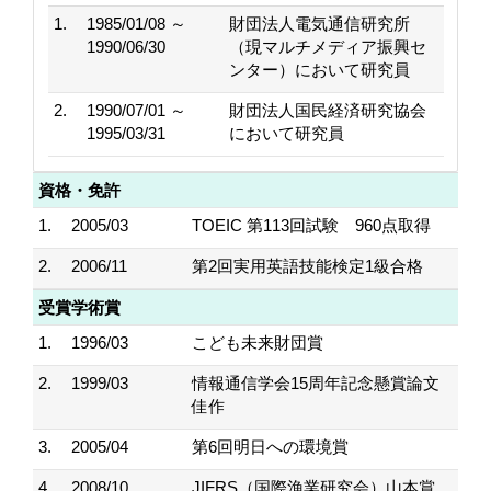
1.
1985/01/08 ～
財団法人電気通信研究所
1990/06/30
（現マルチメディア振興セ
ンター）において研究員
2.
1990/07/01 ～
財団法人国民経済研究協会
1995/03/31
において研究員
資格・免許
1.
2005/03
TOEIC 第113回試験 960点取得
2.
2006/11
第2回実用英語技能検定1級合格
受賞学術賞
1.
1996/03
こども未来財団賞
2.
1999/03
情報通信学会15周年記念懸賞論文
佳作
3.
2005/04
第6回明日への環境賞
4.
2008/10
JIFRS（国際漁業研究会）山本賞