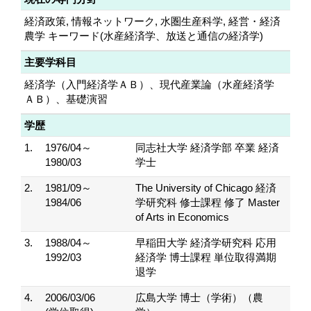
経済政策, 情報ネットワーク, 水圏生産科学, 経営・経済
農学 キーワード(水産経済学、放送と通信の経済学)
主要学科目
経済学（入門経済学ＡＢ）、現代産業論（水産経済学
ＡＢ）、基礎演習
学歴
1.
1976/04～
同志社大学 経済学部 卒業 経済
1980/03
学士
2.
1981/09～
The University of Chicago 経済
1984/06
学研究科 修士課程 修了 Master
of Arts in Economics
3.
1988/04～
早稲田大学 経済学研究科 応用
1992/03
経済学 博士課程 単位取得満期
退学
4.
2006/03/06
広島大学 博士（学術）（農