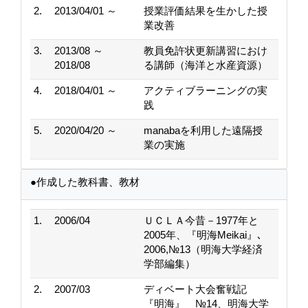
2.
2013/04/01 ～
授業評価結果を生かした授
業改善
3.
2013/08 ～
教員免許状更新講習におけ
2018/08
る講師（海洋と水産資源）
4.
2018/04/01 ～
アクティブラーニングの実
践
5.
2020/04/20 ～
manabaを利用した遠隔授
業の実施
●作成した教科書、教材
1.
2006/04
ＵＣＬＡ今昔－1977年と
2005年、『明海Meikai』､
2006,№13（明海大学経済
学部編集）
2.
2007/03
ディベート大会奮戦記
『明海』 №14、明海大学