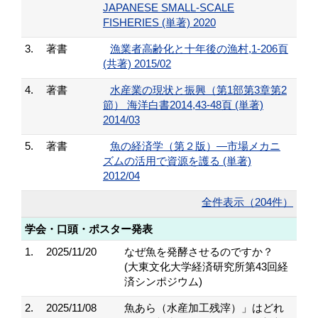
JAPANESE SMALL-SCALE
FISHERIES (単著) 2020
3.
著書
漁業者高齢化と十年後の漁村,1-206頁
(共著) 2015/02
4.
著書
水産業の現状と振興（第1部第3章第2
節） 海洋白書2014,43-48頁 (単著)
2014/03
5.
著書
魚の経済学（第２版）―市場メカニ
ズムの活用で資源を護る (単著)
2012/04
全件表示（204件）
学会・口頭・ポスター発表
1.
2025/11/20
なぜ魚を発酵させるのですか？
(大東文化大学経済研究所第43回経
済シンポジウム)
2.
2025/11/08
魚あら（水産加工残滓）」はどれ