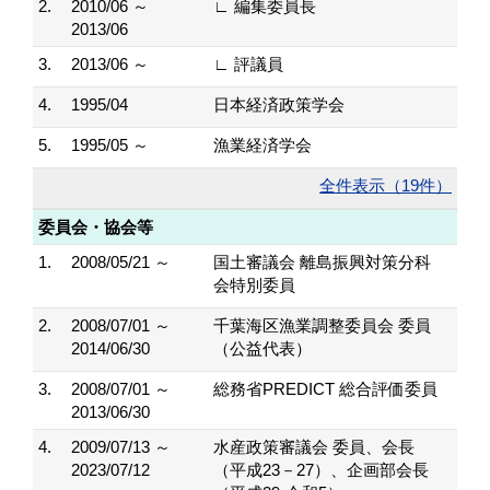
2.
2010/06 ～
∟ 編集委員長
2013/06
3.
2013/06 ～
∟ 評議員
4.
1995/04
日本経済政策学会
5.
1995/05 ～
漁業経済学会
全件表示（19件）
委員会・協会等
1.
2008/05/21 ～
国土審議会 離島振興対策分科
会特別委員
2.
2008/07/01 ～
千葉海区漁業調整委員会 委員
2014/06/30
（公益代表）
3.
2008/07/01 ～
総務省PREDICT 総合評価委員
2013/06/30
4.
2009/07/13 ～
水産政策審議会 委員、会長
2023/07/12
（平成23－27）、企画部会長