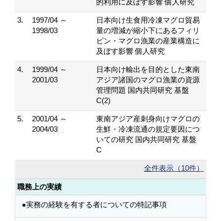
的利用に及ぼす影響 個人研究
3.
1997/04 ～
日本向け生食用冷凍マグロ貿易
1998/03
量の増減が縮小下にあるフィリ
ピン・マグロ漁業の産業構造に
及ぼす影響 個人研究
4.
1999/04 ～
日本向け輸出を目的とした東南
2001/03
アジア諸国のマグロ漁業の資源
管理問題 国内共同研究 基盤
C(2)
5.
2001/04 ～
東南アジア産刺身向けマグロの
2004/03
生鮮・冷凍流通の規定要因につ
いての研究 国内共同研究 基盤
C
全件表示（10件）
職務上の実績
●実務の経験を有する者についての特記事項