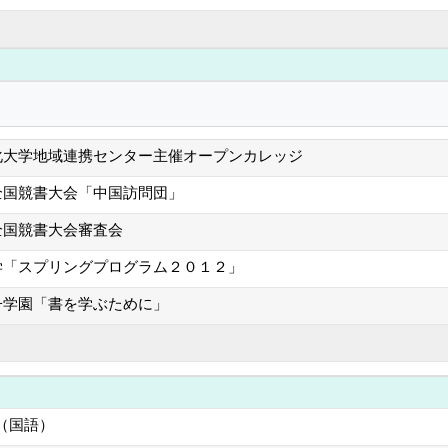
化大学地域連携センター主催オープンカレッジ
全国競書大会「中国訪問団」
全国競書大会審査会
学「スプリングプログラム２０１２」
子学園「書を学ぶために」
（国語）