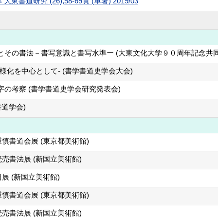
研究 (26),58-69頁 (単著) 2019/03
とその書法－書写意識と書写水準ー (大東文化大学９０周年記念共
様化を中心として‐ (書学書道史学会大会)
の考察 (書学書道史学会研究発表会)
書道学会)
慎書道会展 (東京都美術館)
売書法展 (新国立美術館)
展 (新国立美術館)
慎書道会展 (東京都美術館)
売書法展 (新国立美術館)