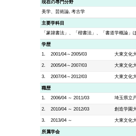
現在の専門分野
美学、芸術論, 考古学
主要学科目
「篆隷書法」、「楷書法」、「書道学概論」
学歴
1.
2001/04～2005/03
大東文化大
2.
2005/04～2007/03
大東文化大
3.
2007/04～2012/03
大東文化大
職歴
1.
2006/04 ～ 2011/03
埼玉県立
2.
2010/04 ～ 2012/03
創造学園大
3.
2013/04 ～
大東文化大
所属学会