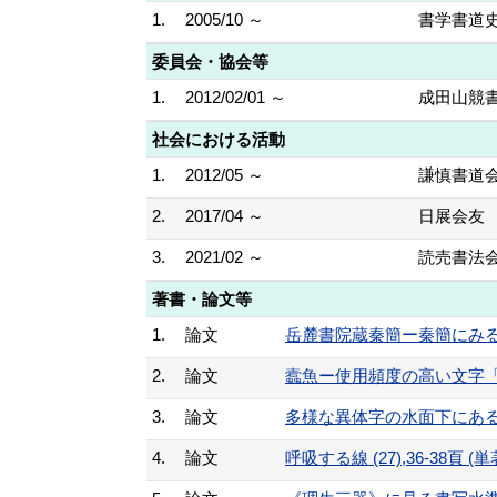
1.
2005/10 ～
書学書道
委員会・協会等
1.
2012/02/01 ～
成田山競
社会における活動
1.
2012/05 ～
謙慎書道
2.
2017/04 ～
日展会友
3.
2021/02 ～
読売書法
著書・論文等
1.
論文
岳麓書院蔵秦簡ー秦簡にみる書体過渡
2.
論文
蠧魚ー使用頻度の高い文字「之」字の
3.
論文
多様な異体字の水面下にあるもの (2
4.
論文
呼吸する線 (27),36-38頁 (単著