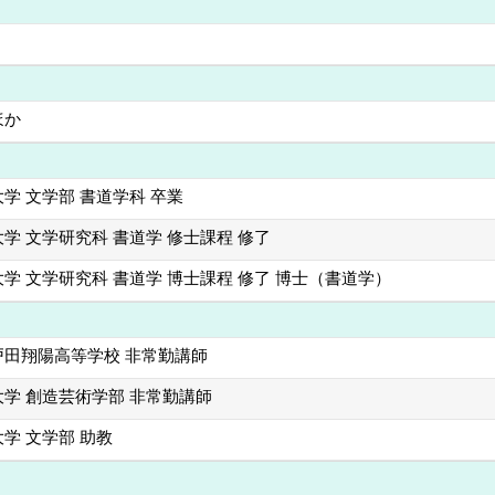
ほか
学 文学部 書道学科 卒業
学 文学研究科 書道学 修士課程 修了
学 文学研究科 書道学 博士課程 修了 博士（書道学）
戸田翔陽高等学校 非常勤講師
学 創造芸術学部 非常勤講師
学 文学部 助教