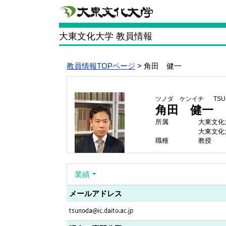
大東文化大学 教員情報
教員情報TOPページ
> 角田 健一
ツノダ ケンイチ
TSU
角田 健一
所属
大東文化
大東文化
職種
教授
業績
メールアドレス