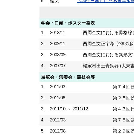
5.
論文
《琱生三器》に見る書写水準 大東書道
学会・口頭・ポスター発表
1.
2013/11
西周金文における界格線
2.
2009/11
西周金文正字考‐字体の多
3.
2008/09
西周金文における異形文字
4.
2007/07
楊家村出土青銅器 (大東
展覧会・演奏会・競技会等
1.
2011/03
第７４回謙
2.
2011/08
第２８回読
3.
2011/10 ～ 2011/12
第４３回日
4.
2012/03
第７５回謙
5.
2012/08
第２９回読