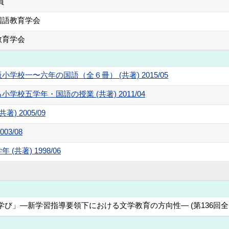
員
国語教育学会
教育学会
校一〜六年の国語（全６冊） (共著) 2015/05
校五学年・国語の授業 (共著) 2011/04
 2005/09
03/08
共著) 1998/06
び」—新学習指導要領下における文学教育の方向性— (第136回