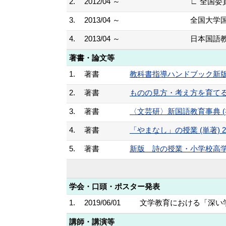
2.
2012/04 ～
∟ 全国委
3.
2013/04 ～
全国大学
4.
2013/04 ～
日本国語
著書・論文等
1.
著書
教科書指導ハンドブック新版小学
2.
著書
ものの見方・考え方を育てる小学
3.
著書
〈文芸研〉新国語教育事典 (共著)
4.
著書
「やまなし」の授業 (単著) 20
5.
著書
新版 詩の授業・小学校高学年 (
学会・口頭・ポスター発表
1.
2019/06/01
文学教育における「深い学
講師・講演等