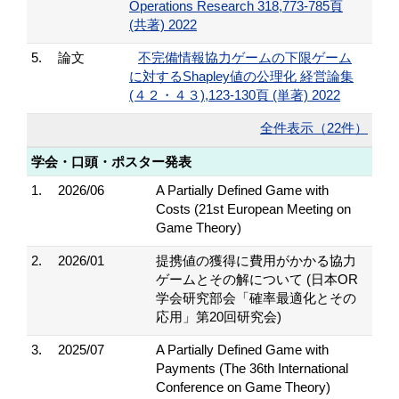
Operations Research 318,773-785頁
(共著) 2022
5.
論文
不完備情報協力ゲームの下限ゲーム
に対するShapley値の公理化 経営論集
(４２・４３),123-130頁 (単著) 2022
全件表示（22件）
学会・口頭・ポスター発表
1.
2026/06
A Partially Defined Game with
Costs (21st European Meeting on
Game Theory)
2.
2026/01
提携値の獲得に費用がかかる協力
ゲームとその解について (日本OR
学会研究部会「確率最適化とその
応用」第20回研究会)
3.
2025/07
A Partially Defined Game with
Payments (The 36th International
Conference on Game Theory)