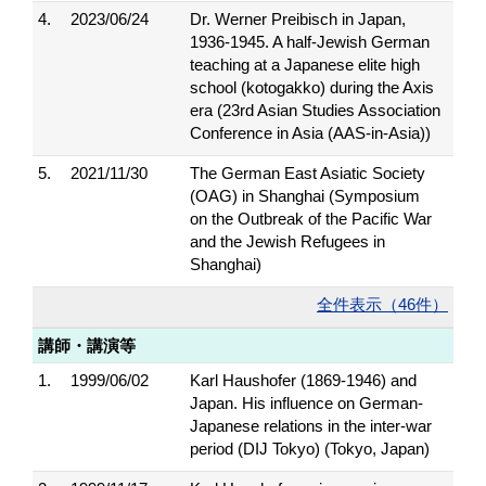
4.
2023/06/24
Dr. Werner Preibisch in Japan,
1936-1945. A half-Jewish German
teaching at a Japanese elite high
school (kotogakko) during the Axis
era (23rd Asian Studies Association
Conference in Asia (AAS-in-Asia))
5.
2021/11/30
The German East Asiatic Society
(OAG) in Shanghai (Symposium
on the Outbreak of the Pacific War
and the Jewish Refugees in
Shanghai)
全件表示（46件）
講師・講演等
1.
1999/06/02
Karl Haushofer (1869-1946) and
Japan. His influence on German-
Japanese relations in the inter-war
period (DIJ Tokyo) (Tokyo, Japan)