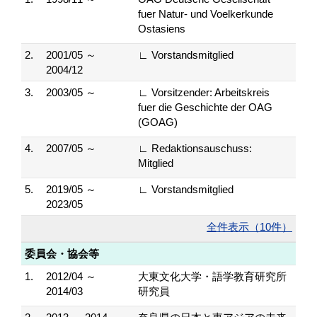
fuer Natur- und Voelkerkunde
Ostasiens
2.
2001/05 ～
∟ Vorstandsmitglied
2004/12
3.
2003/05 ～
∟ Vorsitzender: Arbeitskreis
fuer die Geschichte der OAG
(GOAG)
4.
2007/05 ～
∟ Redaktionsauschuss:
Mitglied
5.
2019/05 ～
∟ Vorstandsmitglied
2023/05
全件表示（10件）
委員会・協会等
1.
2012/04 ～
大東文化大学・語学教育研究所
2014/03
研究員