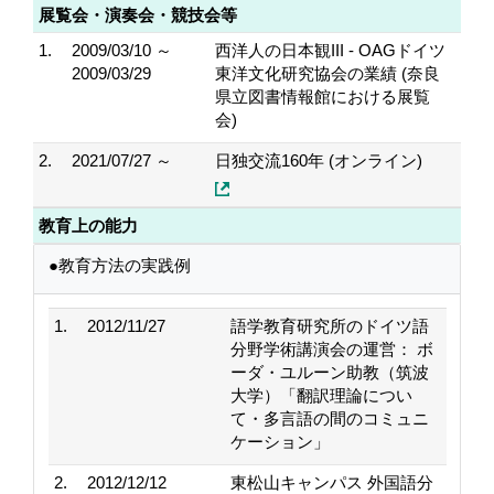
展覧会・演奏会・競技会等
1.
2009/03/10 ～
西洋人の日本観III - OAGドイツ
2009/03/29
東洋文化研究協会の業績 (奈良
県立図書情報館における展覧
会)
2.
2021/07/27 ～
日独交流160年 (オンライン)
教育上の能力
●教育方法の実践例
1.
2012/11/27
語学教育研究所のドイツ語
分野学術講演会の運営： ボ
ーダ・ユルーン助教（筑波
大学）「翻訳理論につい
て・多言語の間のコミュニ
ケーション」
2.
2012/12/12
東松山キャンパス 外国語分