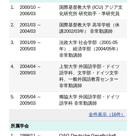
1.
2000/10 ～
国際基督教大学 (ICU) アジア文
2006/03
化研究所 研究助手・準研究員
2.
2001/03 ～
国際基督教大学 高等学校（休
2004/03
講2002/03年） 非常勤講師
3.
2001/09 ～
法政大学 社会学部（2001-05
2005/03
年）、経済学部（2004/05年）
非常勤講師
4.
2004/04 ～
上智大学 外国語学部・ドイツ
2009/03
語学科、文学部・ドイツ文学
科、一般外国語教育センター
非常勤講師
5.
2005/04 ～
獨協大学 外国語学部・ドイツ
2009/03
語学科 非常勤講師
全件表示（16件）
所属学会
1.
1998/11 ～
OAG Deutsche Gesellschaft