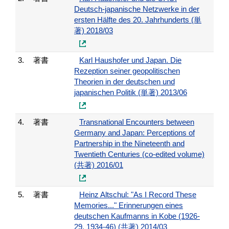
Deutsch-japanische Netzwerke in der
ersten Hälfte des 20. Jahrhunderts (単
著) 2018/03
3.
著書
Karl Haushofer und Japan. Die
Rezeption seiner geopolitischen
Theorien in der deutschen und
japanischen Politik (単著) 2013/06
4.
著書
Transnational Encounters between
Germany and Japan: Perceptions of
Partnership in the Nineteenth and
Twentieth Centuries (co-edited volume)
(共著) 2016/01
5.
著書
Heinz Altschul: "As I Record These
Memories..." Erinnerungen eines
deutschen Kaufmanns in Kobe (1926-
29, 1934-46) (共著) 2014/03