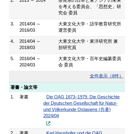
2.
2013 ～ 2014
奈良県の日本と東アジアの未来
を考える委員会、「思想史」研
究会 委員
3.
2014/04 ～
大東文化大学・語学教育研究所
2016/03
運営委員
4.
2014/04 ～
大東文化大学・東洋研究所 兼
2018/03
担研究員
5.
2016/04 ～
大東文化大学・百年史編纂委員
2024/03
会 委員
全件表示（8件）
著書・論文等
1.
著書
Die OAG 1873–1979. Die Geschichte
der Deutschen Gesellschaft für Natur-
und Völkerkunde Ostasiens (共著)
2024/04
2.
著書
Karl Haushofer und die OAG.