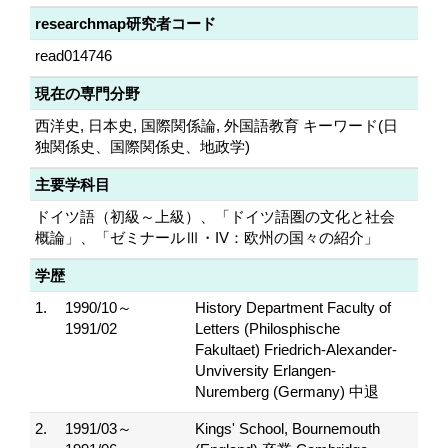
researchmap研究者コード
read014746
現在の専門分野
西洋史, 日本史, 国際関係論, 外国語教育 キーワード(日
独関係史、国際関係史、地政学)
主要学科目
ドイツ語（初級～上級）、「ドイツ語圏の文化と社会
概論」、「ゼミナールⅢ・IV：欧州の国々の紹介」
学歴
1.
1990/10～
History Department Faculty of
1991/02
Letters (Philosphische
Fakultaet) Friedrich-Alexander-
Unviversity Erlangen-
Nuremberg (Germany) 中退
2.
1991/03～
Kings' School, Bournemouth