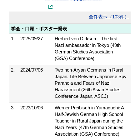
全件表示（103件）
学会・口頭・ポスター発表
1.
2025/09/27
Herbert von Dirksen – The first
Nazi ambassador in Tokyo (49th
German Studies Association
(GSA) Conference)
2.
2024/07/06
Two non-Aryan Germans in Rural
Japan. Life Between Japanese Spy
Paranoia and Fears of Nazi
Harassment (26th Asian Studies
Conference Japan, ASCJ)
3.
2023/10/06
Werner Preibisch in Yamaguchi: A
Half-Jewish German High School
Teacher in Rural Japan during the
Nazi Years (47th German Studies
Association (GSA) Conference)