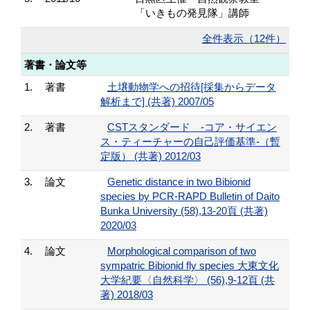
「いきもの発見隊」講師
全件表示（12件）
著書・論文等
1.
著書
土壌動物学への招待[採集からデータ
解析まで] (共著) 2007/05
2.
著書
CSTスタンダード -コア・サイエン
ス・ティーチャーの自己評価基準-（暫
定版） (共著) 2012/03
3.
論文
Genetic distance in two Bibionid
species by PCR-RAPD Bulletin of Daito
Bunka University (58),13-20頁 (共著)
2020/03
4.
論文
Morphological comparison of two
sympatric Bibionid fly species 大東文化
大学紀要〈自然科学〉 (56),9-12頁 (共
著) 2018/03