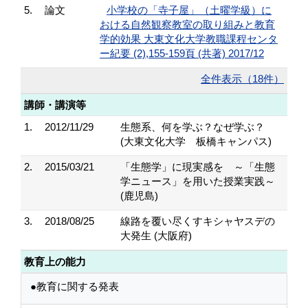
5.
論文
小学校の「寺子屋」（土曜学級）に
おける自然観察教室の取り組みと教育
学的効果 大東文化大学教職課程センタ
ー紀要 (2),155-159頁 (共著) 2017/12
全件表示（18件）
講師・講演等
1.
2012/11/29
生態系、何を学ぶ？なぜ学ぶ？
(大東文化大学 板橋キャンパス)
2.
2015/03/21
「生態学」に現実感を ～「生態
学ニュース」を用いた授業実践～
(鹿児島)
3.
2018/08/25
線路を覆い尽くすキシャヤスデの
大発生 (大阪府)
教育上の能力
●教育に関する発表