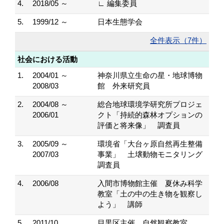
4.
2018/05 ～
∟ 編集委員
5.
1999/12 ～
日本生態学会
全件表示（7件）
社会における活動
1.
2004/01 ～
神奈川県立生命の星・地球博物
2008/03
館 外来研究員
2.
2004/08 ～
総合地球環境学研究所プロジェ
2006/01
クト「持続的森林オプションの
評価と将来像」 調査員
3.
2005/09 ～
環境省「大台ヶ原自然再生整備
2007/03
事業」 土壌動物モニタリング
調査員
4.
2006/08
入間市博物館主催 夏休み科学
教室「土の中の生き物を観察し
よう」 講師
5.
2011/10
目黒区主催 自然観察教室