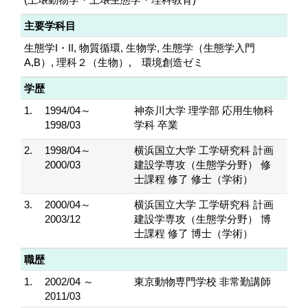
主要学科目
生態学I・II, 物質循環, 生物学, 生態学（生態学入門
A,B）, 理科２（生物）, 環境創造ゼミ
学歴
1.
1994/04～
神奈川大学 理学部 応用生物科
1998/03
学科 卒業
2.
1998/04～
横浜国立大学 工学研究科 計画
2000/03
建設学専攻（生態学分野） 修
士課程 修了 修士（学術）
3.
2000/04～
横浜国立大学 工学研究科 計画
2003/12
建設学専攻（生態学分野） 博
士課程 修了 博士（学術）
職歴
1.
2002/04 ～
東京動物専門学校 非常勤講師
2011/03