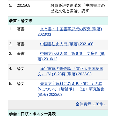
5.
2019/08
教員免許更新講習「中国書道の
歴史文化と書論」講師
著書・論文等
1.
著書
文と書：中国書字思想の探究 (単著)
2023/03
2.
著書
中国書法史入門 (単著) 2021/08
3.
著書
中国文化財図鑑 第６巻 文房具 (単
著) 2016/12
4.
論文
漢字書体の唯物論 『立正大学国語国
文』 (61),8-23頁 (単著) 2023/03
5.
論文
先秦文字資料にみえる〈道〉字の異
体について［増補版］ 〈道〉研究論集
(単著) 2023/03
全件表示（38件）
学会・口頭・ポスター発表