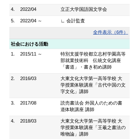
4.
2022/04
立正大学国語国文学会
5.
2022/04 ～
∟ 会計監査
全件表示（6件）
社会における活動
1.
2015/11 ～
特別支援学校都立志村学園高等
部就業技術科 伝統文化講座
「書道」・書き初め講師
2.
2016/03
大東文化大学第一高等学校 大
学授業体験講座「古代中国の文
字文化」講師
3.
2017/08
読売書法会 外国人のための書
道体験講座 講師
4.
2018/03
大東文化大学第一高等学校 大
学授業体験講座「王羲之書法の
唯物論」講師