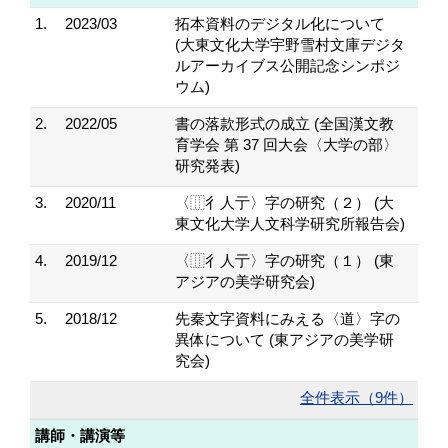
1.
2023/03
拓本資料のデジタル化について
(大東文化大学宇野雪村文庫デジタ
ルアーカイブス公開記念シンポジ
ウム)
2.
2022/05
書の落款形式の成立 (全国漢文教
育学会 第 37 回大会〈大学の部〉
研究発表)
3.
2020/11
〈⿲彳人亍〉字の研究（２） (大
東文化大学人文科学研究所報告会)
4.
2019/12
〈⿲彳人亍〉字の研究（１） (東
アジアの美学研究会)
5.
2018/12
先秦文字資料にみえる〈道〉字の
異体について (東アジアの美学研
究会)
全件表示（9件）
講師・講演等