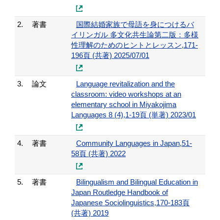
2.
著書
国際結婚家族で母語を身につけるバ
イリンガル 多文化共生論第二版：多様
性理解のためのヒントとレッスン,171-
196頁 (共著) 2025/07/01
3.
論文
Language revitalization and the
classroom: video workshops at an
elementary school in Miyakojima
Languages 8 (4),1-19頁 (単著) 2023/01
4.
著書
Community Languages in Japan,51-
58頁 (共著) 2022
5.
著書
Bilingualism and Bilingual Education in
Japan Routledge Handbook of
Japanese Sociolinguistics,170-183頁
(共著) 2019