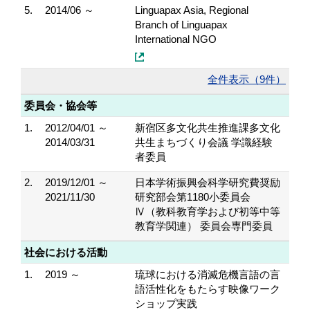
5.
2014/06 ～
Linguapax Asia, Regional
Branch of Linguapax
International NGO
全件表示（9件）
委員会・協会等
1.
2012/04/01 ～
新宿区多文化共生推進課多文化
2014/03/31
共生まちづくり会議 学識経験
者委員
2.
2019/12/01 ～
日本学術振興会科学研究費奨励
2021/11/30
研究部会第1180小委員会
Ⅳ（教科教育学および初等中等
教育学関連） 委員会専門委員
社会における活動
1.
2019 ～
琉球における消滅危機言語の言
語活性化をもたらす映像ワーク
ショップ実践