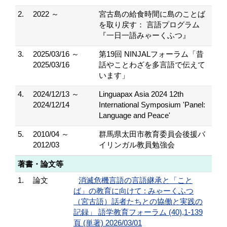
2.
2022 ～
宮古島の給食時間に島のことば
を取り戻す： 言語プログラム
『一日一語みゃーくふつ』
3.
2025/03/16 ～
第19回 NINJALフォーラム「昔
2025/03/16
話やことわざを多言語で伝えて
います」
4.
2024/12/13 ～
Linguapax Asia 2024 12th
2024/12/14
International Symposium 'Panel:
Language and Peace'
5.
2010/04 ～
群馬県太田市教育委員会後援バ
2012/03
イリンガル教員勉強会
著書・論文等
1.
論文
消滅危機言語の言語継承と「こと
ば」の教育に向けて : みゃーくふつ
（宮古語）話者たちとの協働と実践の
記録」 語学教育フォーラム (40),1-139
頁 (単著) 2026/03/01