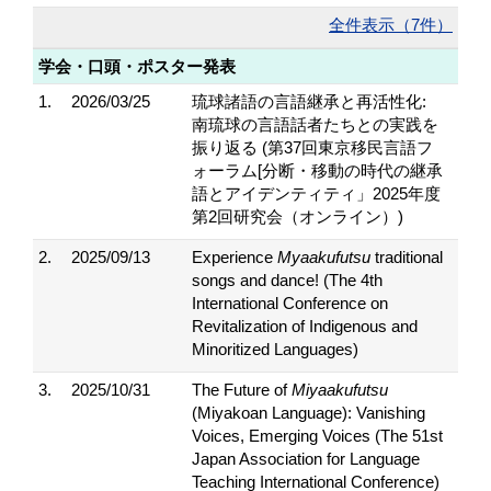
全件表示（7件）
学会・口頭・ポスター発表
1.
2026/03/25
琉球諸語の言語継承と再活性化:
南琉球の言語話者たちとの実践を
振り返る (第37回東京移民言語フ
ォーラム[分断・移動の時代の継承
語とアイデンティティ」2025年度
第2回研究会（オンライン）)
2.
2025/09/13
Experience
Myaakufutsu
traditional
songs and dance! (The 4th
International Conference on
Revitalization of Indigenous and
Minoritized Languages)
3.
2025/10/31
The Future of
Miyaakufutsu
(Miyakoan Language): Vanishing
Voices, Emerging Voices (The 51st
Japan Association for Language
Teaching International Conference)