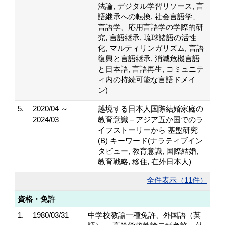
法論, デジタル学習リソース, 言
語継承への転換, 社会言語学、
言語学、応用言語学の学際的研
究, 言語継承, 琉球諸語の活性
化, マルティリンガリズム, 言語
復興と言語継承, 消滅危機言語
と日本語, 言語再生, コミュニテ
ィ内の持続可能な言語ドメイ
ン)
5.
2020/04 ～
越境する日本人国際結婚家庭の
2024/03
教育意識－アジア五か国でのラ
イフストーリーから 基盤研究
(B) キーワード(ナラティブイン
タビュー, 教育意識, 国際結婚,
教育戦略, 移住, 在外日本人)
全件表示（11件）
資格・免許
1.
1980/03/31
中学校教諭一種免許、外国語（英