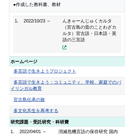
●作成した教科書、教材
1.
2022/10/23 ～
んきゃーんじゅくカルタ
（宮古島の昔のことわざカ
ルタ）宮古語・日本語・英
語の三言語
ホームページ
多言語で生きようプロジェクト
多言語で生きよう：コミュニティ、学校、家庭でのバ
イリンガル教育
宮古島伝承の旅
多文化共生を再考する
研究課題・受託研究・科研費
1.
2022/04/01 ～
消滅危機⾔語の保存研究 国内