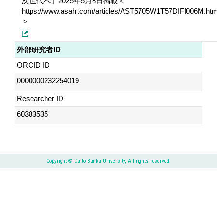
次世代へ」2025年5月8日掲載＜
https://www.asahi.com/articles/AST5705W1T57DIFI006M.htm
＞
外部研究者ID
ORCID ID
0000000232254019
Researcher ID
60383535
Copyright © Daito Bunka University, All rights reserved.