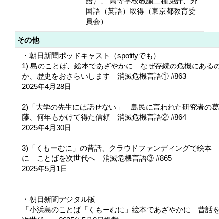
語）、 高等学校教諭二種免許、外
国語（英語）取得（東京都教育委
員会）
その他
・朝日新聞ポッドキャスト（spotifyでも）
1) 島のことば、絵本であざやかに なぜ存続の危機にある
か、歴史をおさらいします 消滅危機言語① #863
2025年4月28日
2)「大学の先生には話せない」 島民に言われた研究者の葛
藤、何年もかけて得た信頼 消滅危機言語② #864
2025年4月30日
3)「くもーむに」の昔話、クラウドファンディングで絵本
に ことばを次世代へ 消滅危機言語③ #865
2025年5月1日
・朝日新聞デジタル版
「小浜島のことば「くもーむに」絵本であざやかに 昔話