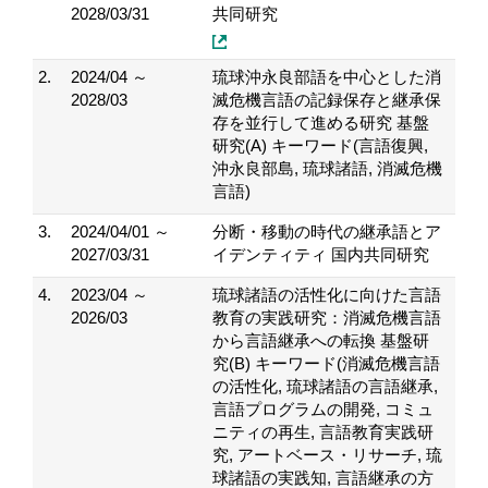
2028/03/31
共同研究
2.
2024/04 ～
琉球沖永良部語を中心とした消
2028/03
滅危機言語の記録保存と継承保
存を並行して進める研究 基盤
研究(A) キーワード(言語復興,
沖永良部島, 琉球諸語, 消滅危機
言語)
3.
2024/04/01 ～
分断・移動の時代の継承語とア
2027/03/31
イデンティティ 国内共同研究
4.
2023/04 ～
琉球諸語の活性化に向けた言語
2026/03
教育の実践研究：消滅危機言語
から言語継承への転換 基盤研
究(B) キーワード(消滅危機言語
の活性化, 琉球諸語の言語継承,
言語プログラムの開発, コミュ
ニティの再生, 言語教育実践研
究, アートベース・リサーチ, 琉
球諸語の実践知, 言語継承の方