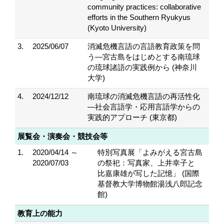
community practices: collaborative
efforts in the Southern Ryukyus
(Kyoto University)
3.
2025/06/07
消滅危機言語の言語教育政策を問
う―宮古島をはじめとする南琉球
の琉球諸語の実践例から (神奈川
大学)
4.
2024/12/12
南琉球の消滅危機言語の再活性化
―社会言語学・応用言語学からの
実践的アプローチ (東京都)
展覧会・演奏会・競技会等
1.
2020/04/14 ～
特別写真展「よみがえる宮古島
2020/07/03
の祭祀：写真家、上井幸子と
比嘉康雄が写した記憶」 (国際
基督教大学博物館湯浅八郎記念
館)
教育上の能力