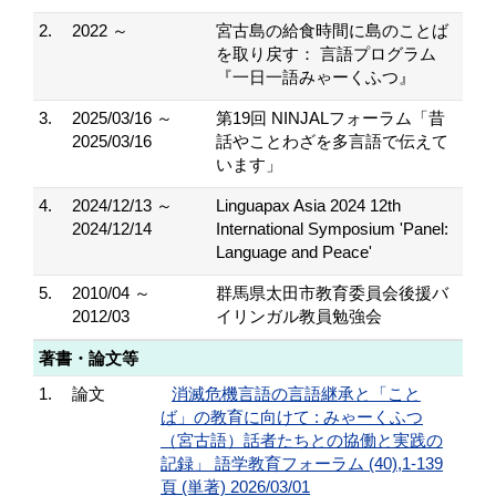
2.
2022 ～
宮古島の給食時間に島のことば
を取り戻す： 言語プログラム
『一日一語みゃーくふつ』
3.
2025/03/16 ～
第19回 NINJALフォーラム「昔
2025/03/16
話やことわざを多言語で伝えて
います」
4.
2024/12/13 ～
Linguapax Asia 2024 12th
2024/12/14
International Symposium 'Panel:
Language and Peace'
5.
2010/04 ～
群馬県太田市教育委員会後援バ
2012/03
イリンガル教員勉強会
著書・論文等
1.
論文
消滅危機言語の言語継承と「こと
ば」の教育に向けて : みゃーくふつ
（宮古語）話者たちとの協働と実践の
記録」 語学教育フォーラム (40),1-139
頁 (単著) 2026/03/01