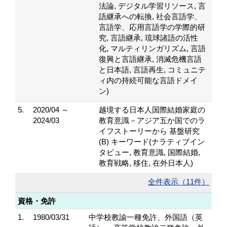
法論, デジタル学習リソース, 言
語継承への転換, 社会言語学、
言語学、応用言語学の学際的研
究, 言語継承, 琉球諸語の活性
化, マルティリンガリズム, 言語
復興と言語継承, 消滅危機言語
と日本語, 言語再生, コミュニテ
ィ内の持続可能な言語ドメイ
ン)
5.
2020/04 ～
越境する日本人国際結婚家庭の
2024/03
教育意識－アジア五か国でのラ
イフストーリーから 基盤研究
(B) キーワード(ナラティブイン
タビュー, 教育意識, 国際結婚,
教育戦略, 移住, 在外日本人)
全件表示（11件）
資格・免許
1.
1980/03/31
中学校教諭一種免許、外国語（英