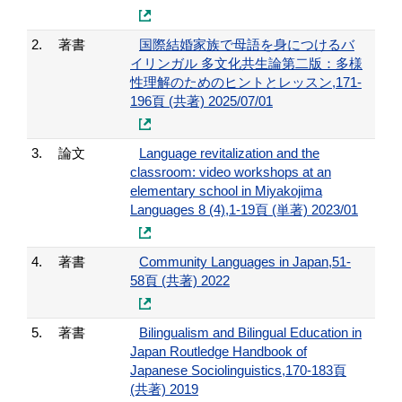
2.
著書
国際結婚家族で母語を身につけるバ
イリンガル 多文化共生論第二版：多様
性理解のためのヒントとレッスン,171-
196頁 (共著) 2025/07/01
3.
論文
Language revitalization and the
classroom: video workshops at an
elementary school in Miyakojima
Languages 8 (4),1-19頁 (単著) 2023/01
4.
著書
Community Languages in Japan,51-
58頁 (共著) 2022
5.
著書
Bilingualism and Bilingual Education in
Japan Routledge Handbook of
Japanese Sociolinguistics,170-183頁
(共著) 2019