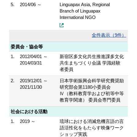
5.
2014/06 ～
Linguapax Asia, Regional
Branch of Linguapax
International NGO
全件表示（9件）
委員会・協会等
1.
2012/04/01 ～
新宿区多文化共生推進課多文化
2014/03/31
共生まちづくり会議 学識経験
者委員
2.
2019/12/01 ～
日本学術振興会科学研究費奨励
2021/11/30
研究部会第1180小委員会
Ⅳ（教科教育学および初等中等
教育学関連） 委員会専門委員
社会における活動
1.
2019 ～
琉球における消滅危機言語の言
語活性化をもたらす映像ワーク
ショップ実践