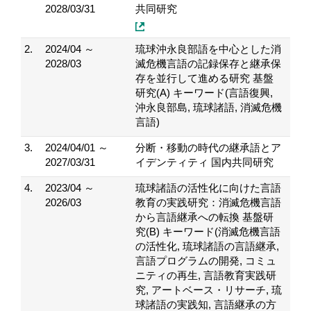
2028/03/31
共同研究
2.
2024/04 ～
琉球沖永良部語を中心とした消
2028/03
滅危機言語の記録保存と継承保
存を並行して進める研究 基盤
研究(A) キーワード(言語復興,
沖永良部島, 琉球諸語, 消滅危機
言語)
3.
2024/04/01 ～
分断・移動の時代の継承語とア
2027/03/31
イデンティティ 国内共同研究
4.
2023/04 ～
琉球諸語の活性化に向けた言語
2026/03
教育の実践研究：消滅危機言語
から言語継承への転換 基盤研
究(B) キーワード(消滅危機言語
の活性化, 琉球諸語の言語継承,
言語プログラムの開発, コミュ
ニティの再生, 言語教育実践研
究, アートベース・リサーチ, 琉
球諸語の実践知, 言語継承の方