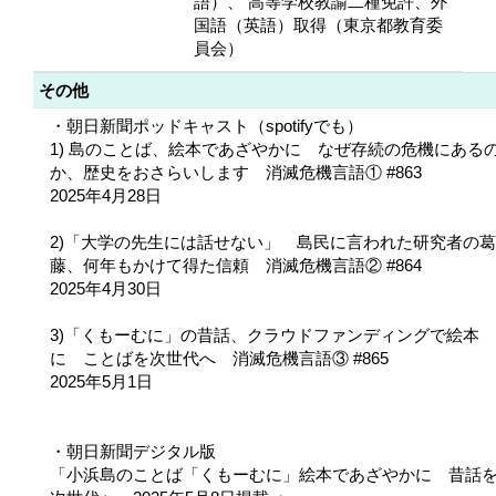
語）、 高等学校教諭二種免許、外
国語（英語）取得（東京都教育委
員会）
その他
・朝日新聞ポッドキャスト（spotifyでも）
1) 島のことば、絵本であざやかに なぜ存続の危機にある
か、歴史をおさらいします 消滅危機言語① #863
2025年4月28日
2)「大学の先生には話せない」 島民に言われた研究者の葛
藤、何年もかけて得た信頼 消滅危機言語② #864
2025年4月30日
3)「くもーむに」の昔話、クラウドファンディングで絵本
に ことばを次世代へ 消滅危機言語③ #865
2025年5月1日
・朝日新聞デジタル版
「小浜島のことば「くもーむに」絵本であざやかに 昔話