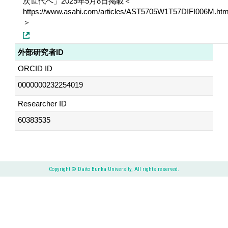
次世代へ」2025年5月8日掲載＜
https://www.asahi.com/articles/AST5705W1T57DIFI006M.htm
＞
外部研究者ID
ORCID ID
0000000232254019
Researcher ID
60383535
Copyright © Daito Bunka University, All rights reserved.