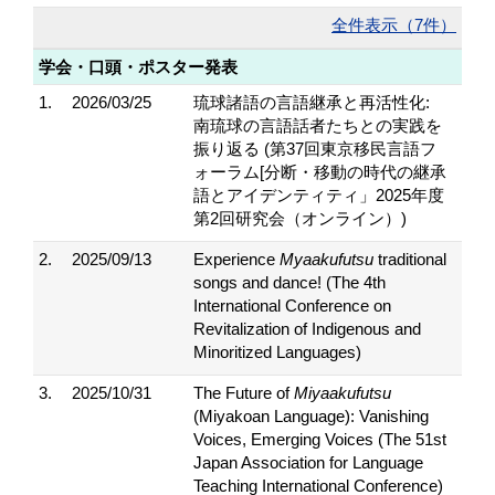
全件表示（7件）
学会・口頭・ポスター発表
1.
2026/03/25
琉球諸語の言語継承と再活性化:
南琉球の言語話者たちとの実践を
振り返る (第37回東京移民言語フ
ォーラム[分断・移動の時代の継承
語とアイデンティティ」2025年度
第2回研究会（オンライン）)
2.
2025/09/13
Experience
Myaakufutsu
traditional
songs and dance! (The 4th
International Conference on
Revitalization of Indigenous and
Minoritized Languages)
3.
2025/10/31
The Future of
Miyaakufutsu
(Miyakoan Language): Vanishing
Voices, Emerging Voices (The 51st
Japan Association for Language
Teaching International Conference)