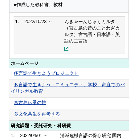
●作成した教科書、教材
1.
2022/10/23 ～
んきゃーんじゅくカルタ
（宮古島の昔のことわざカ
ルタ）宮古語・日本語・英
語の三言語
ホームページ
多言語で生きようプロジェクト
多言語で生きよう：コミュニティ、学校、家庭でのバ
イリンガル教育
宮古島伝承の旅
多文化共生を再考する
研究課題・受託研究・科研費
1.
2022/04/01 ～
消滅危機⾔語の保存研究 国内