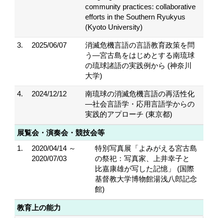
community practices: collaborative
efforts in the Southern Ryukyus
(Kyoto University)
3.
2025/06/07
消滅危機言語の言語教育政策を問
う―宮古島をはじめとする南琉球
の琉球諸語の実践例から (神奈川
大学)
4.
2024/12/12
南琉球の消滅危機言語の再活性化
―社会言語学・応用言語学からの
実践的アプローチ (東京都)
展覧会・演奏会・競技会等
1.
2020/04/14 ～
特別写真展「よみがえる宮古島
2020/07/03
の祭祀：写真家、上井幸子と
比嘉康雄が写した記憶」 (国際
基督教大学博物館湯浅八郎記念
館)
教育上の能力